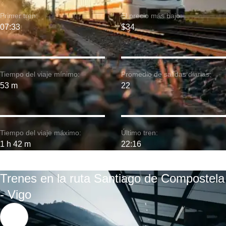
Primer tren:
El precio más bajo:
07:33
$34
Tiempo del viaje mínimo:
Promedio de salidas diarias:
53 m
22
Tiempo del viaje máximo:
Último tren:
1 h 42 m
22:16
Trenes en la ruta Santiago de Compostela
- Vigo