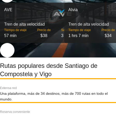
AVE
Alvia
Tren de alta velocidad
Tren de alta velocidad
Tiempo de viaje
Precio de
Salidas
Tiempo de viaje
Precio de
57 mín
$38
3
1 hrs 7 mín
$34
Rutas populares desde Santiago de
Compostela y Vigo
Extensa red
Una plataforma, más de 34 destinos, más de 700 rutas en todo el
mundo.
Reserva conveniente