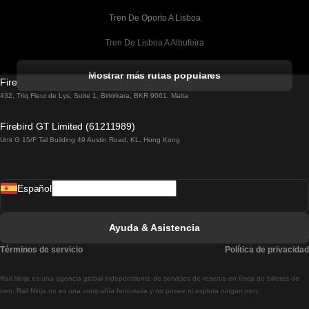
Tren De Oporto A Lisboa
Tren De Lisboa A Albufeira
Tren De Albufeira A Lisboa
Mostrar más rutas populares
Firebird GT Limited (OC 1451)
Tren De Lisboa A Lagos
432, Triq Fleur de Lys, Suite 1, Birkirkara, BKR 9061, Malta
Tren De Lagos A Lisboa
Firebird GT Limited (61211989)
Unit G 15/F Tal Building 49 Austin Road, KL, Hong Kong
Tren De Lisboa A Madrid
Tren De Madrid A Lisboa
Español
Tren De Lisboa A Faro
Tren De Faro A Lisboa
Ayuda & Asistencia
Tren De Lisboa A Coimbra
Términos de servicio
Política de privacidad
Tren De Coimbra A Lisboa
Rail.Ninja es una agencia global independiente de servicios de reserva en línea de billetes de
Tren De Lisboa A Braga
tren. Rail Ninja no es una compañía ferroviaria y no posee ni explota ningún tren.