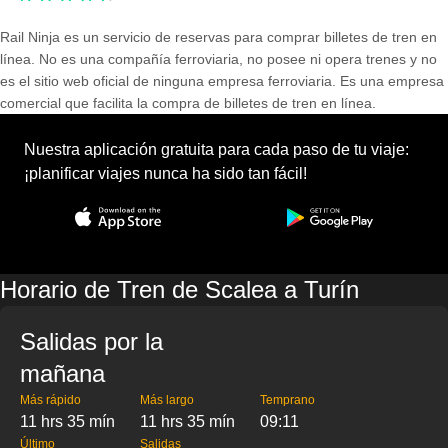
Rail Ninja es un servicio de reservas para comprar billetes de tren en
línea. No es una compañía ferroviaria, no posee ni opera trenes y no
es el sitio web oficial de ninguna empresa ferroviaria. Es una empresa
comercial que facilita la compra de billetes de tren en línea.
Nuestra aplicación gratuita para cada paso de tu viaje:
¡planificar viajes nunca ha sido tan fácil!
Horario de Tren de Scalea a Turín
Salidas por la
mañana
Más rápido
Más largo
Temprano
11 hrs 35 mín
11 hrs 35 mín
09:11
Último
Salidas