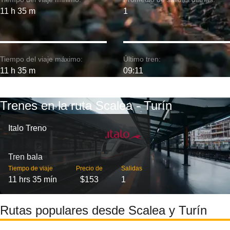
11 h 35 m
1
Tiempo del viaje máximo:
Último tren:
11 h 35 m
09:11
Trenes en la ruta Scalea - Turín
Italo Treno
Tren bala
Tiempo de viaje
Precio de
Salidas
11 hrs 35 mín
$153
1
Rutas populares desde Scalea y Turín