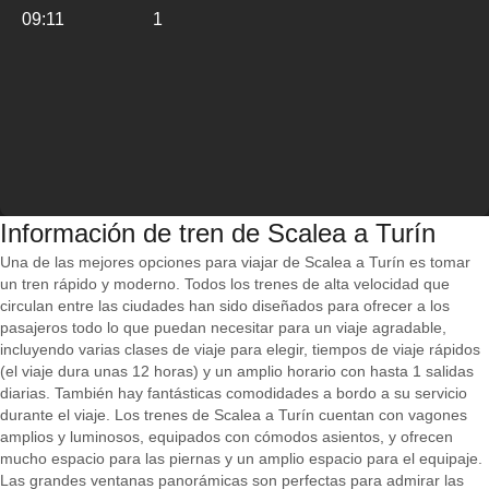
09:11
1
Información de tren de Scalea a Turín
Una de las mejores opciones para viajar de Scalea a Turín es tomar
un tren rápido y moderno. Todos los trenes de alta velocidad que
circulan entre las ciudades han sido diseñados para ofrecer a los
pasajeros todo lo que puedan necesitar para un viaje agradable,
incluyendo varias clases de viaje para elegir, tiempos de viaje rápidos
(el viaje dura unas 12 horas) y un amplio horario con hasta 1 salidas
diarias. También hay fantásticas comodidades a bordo a su servicio
durante el viaje. Los trenes de Scalea a Turín cuentan con vagones
amplios y luminosos, equipados con cómodos asientos, y ofrecen
mucho espacio para las piernas y un amplio espacio para el equipaje.
Las grandes ventanas panorámicas son perfectas para admirar las