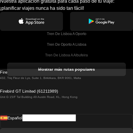
Nuestra aplicación gratuita para cada paso de tu viaje:
¡planificar viajes nunca ha sido tan fácil!
Tren De Lisboa A Oporto
Tren De Oporto A Lisboa
Tren De Lisboa A Albufeira
Tren De Albufeira A Lisboa
Mostrar más rutas populares
Firebird GT Limited (OC 1451)
Tren De Lisboa A Lagos
432, Triq Fleur de Lys, Suite 1, Birkirkara, BKR 9061, Malta
Tren De Lagos A Lisboa
Firebird GT Limited (61211989)
Unit G 15/F Tal Building 49 Austin Road, KL, Hong Kong
Tren De Lisboa A Madrid
Tren De Madrid A Lisboa
Español
Tren De Lisboa A Faro
Tren De Faro A Lisboa