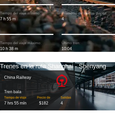
Tiempo del viaje mínimo:
Promedio de salidas diarias:
7 h 55 m
4
Tiempo del viaje máximo:
Último tren:
10 h 38 m
10:04
Trenes en la ruta Shanghai - Shenyang
China Railway
Tren bala
Tiempo de viaje
Precio de
Salidas
7 hrs 55 mín
$182
4