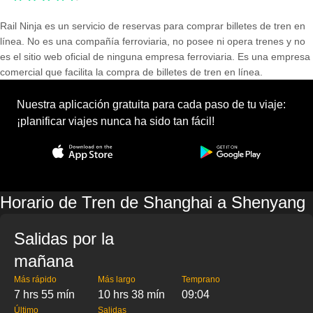
Rail Ninja es un servicio de reservas para comprar billetes de tren en
línea. No es una compañía ferroviaria, no posee ni opera trenes y no
es el sitio web oficial de ninguna empresa ferroviaria. Es una empresa
comercial que facilita la compra de billetes de tren en línea.
Nuestra aplicación gratuita para cada paso de tu viaje:
¡planificar viajes nunca ha sido tan fácil!
Horario de Tren de Shanghai a Shenyang
Salidas por la
mañana
Más rápido
Más largo
Temprano
7 hrs 55 mín
10 hrs 38 mín
09:04
Último
Salidas