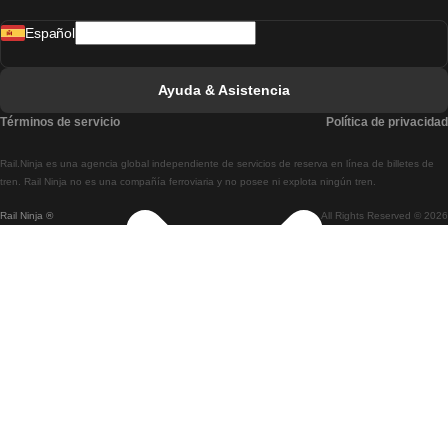
Tren De Madrid A Lisboa
Español
Tren De Lisboa A Faro
Tren De Faro A Lisboa
Ayuda & Asistencia
Tren De Lisboa A Coimbra
Términos de servicio
Política de privacidad
Tren De Coimbra A Lisboa
Rail.Ninja es una agencia global independiente de servicios de reserva en línea de billetes de
Tren De Lisboa A Braga
tren. Rail Ninja no es una compañía ferroviaria y no posee ni explota ningún tren.
Rail Ninja ®
All Rights Reserved © 2026
Tren De Braga A Lisboa
Tren De Oporto A Coimbra
Tren De Coimbra A Oporto
Tren De Barcelona A Madrid
Tren De Madrid A Barcelona
Tren De Barcelona A Valencia
Tren De Valencia A Barcelona