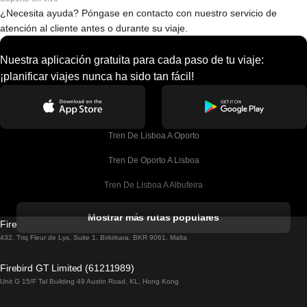
¿Necesita ayuda? Póngase en contacto con nuestro servicio de
atención al cliente antes o durante su viaje.
Nuestra aplicación gratuita para cada paso de tu viaje:
¡planificar viajes nunca ha sido tan fácil!
Tren De Lisboa A Oporto
Tren De Oporto A Lisboa
Tren De Lisboa A Albufeira
Tren De Albufeira A Lisboa
Mostrar más rutas populares
Firebird GT Limited (OC 1451)
Tren De Lisboa A Lagos
432, Triq Fleur de Lys, Suite 1, Birkirkara, BKR 9061, Malta
Tren De Lagos A Lisboa
Firebird GT Limited (61211989)
Unit G 15/F Tal Building 49 Austin Road, KL, Hong Kong
Tren De Lisboa A Madrid