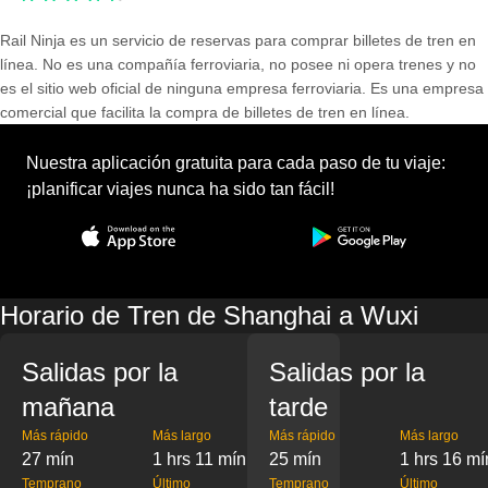
Rail Ninja es un servicio de reservas para comprar billetes de tren en
línea. No es una compañía ferroviaria, no posee ni opera trenes y no
es el sitio web oficial de ninguna empresa ferroviaria. Es una empresa
comercial que facilita la compra de billetes de tren en línea.
Nuestra aplicación gratuita para cada paso de tu viaje:
¡planificar viajes nunca ha sido tan fácil!
Horario de Tren de Shanghai a Wuxi
Salidas por la
Salidas por la
mañana
tarde
Más rápido
Más largo
Más rápido
Más largo
27 mín
1 hrs 11 mín
25 mín
1 hrs 16 mí
Temprano
Último
Temprano
Último