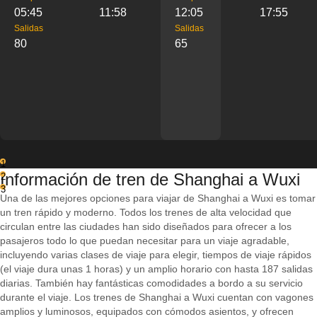
05:45
11:58
12:05
17:55
Salidas
Salidas
80
65
1
Información de tren de Shanghai a Wuxi
2
3
Una de las mejores opciones para viajar de Shanghai a Wuxi es tomar
un tren rápido y moderno. Todos los trenes de alta velocidad que
circulan entre las ciudades han sido diseñados para ofrecer a los
pasajeros todo lo que puedan necesitar para un viaje agradable,
incluyendo varias clases de viaje para elegir, tiempos de viaje rápidos
(el viaje dura unas 1 horas) y un amplio horario con hasta 187 salidas
diarias. También hay fantásticas comodidades a bordo a su servicio
durante el viaje. Los trenes de Shanghai a Wuxi cuentan con vagones
amplios y luminosos, equipados con cómodos asientos, y ofrecen