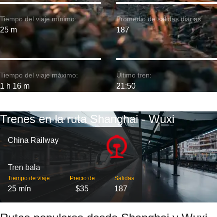
Tiempo del viaje mínimo:
Promedio de salidas diarias:
25 m
187
Tiempo del viaje máximo:
Último tren:
1 h 16 m
21:50
Trenes en la ruta Shanghai - Wuxi
China Railway
Tren bala
Tiempo de viaje
Precio de
Salidas
25 mín
$35
187