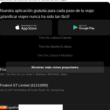
Nuestra aplicación gratuita para cada paso de tu viaje:
¡planificar viajes nunca ha sido tan fácil!
Tren De Lisboa A Oporto
Tren De Oporto A Lisboa
Tren De Lisboa A Albufeira
Tren De Albufeira A Lisboa
Mostrar más rutas populares
Firebird GT Limited (OC 1451)
Tren De Lisboa A Lagos
432, Triq Fleur de Lys, Suite 1, Birkirkara, BKR 9061, Malta
Tren De Lagos A Lisboa
Firebird GT Limited (61211989)
Unit G 15/F Tal Building 49 Austin Road, KL, Hong Kong
Tren De Lisboa A Madrid
Tren De Madrid A Lisboa
Español
Tren De Lisboa A Faro