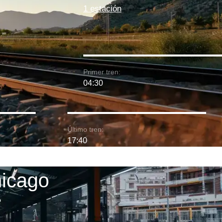
1 estación
Primer tren:
04:30
Último tren:
17:40
hicago