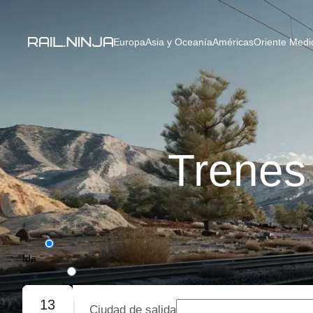
Europa
Asia y Oceanía
Américas
Oriente Medio
Trenes
Ida
Ida y vuelta
13
Ciudad de salida