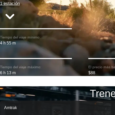
1 estación
Tiempo del viaje mínimo:
4 h 55 m
Tiempo del viaje máximo:
El precio más ba
6 h 13 m
$88
Trene
Amtrak