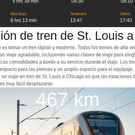
5 hrs 39 mín
04:30
08:10
Más largo
Temprano
Último
6 hrs 13 mín
13:47
17:40
ión de tren de St. Louis 
 es tomar un tren rápido y moderno. Todos los trenes de alta v
n viaje agradable, incluyendo varias clases de viaje para elegir
ticas comodidades a bordo a su servicio durante el viaje. Los 
spacio para las piernas y un amplio espacio para el equipaje
r un viaje en tren de St. Louis a Chicago es que las estaciones 
es muy fácil desplazarse.
467 km