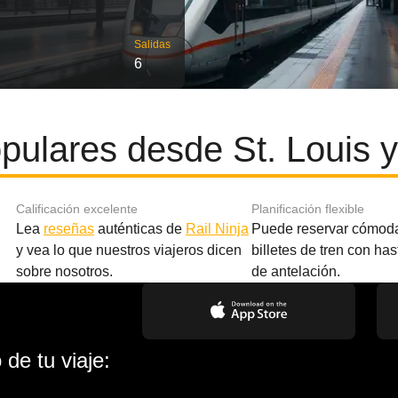
Salidas
6
pulares desde St. Louis 
Calificación excelente
Planificación flexible
Lea
reseñas
auténticas de
Rail Ninja
Puede reservar cómod
y vea lo que nuestros viajeros dicen
billetes de tren con ha
sobre nosotros.
de antelación.
de tu viaje: