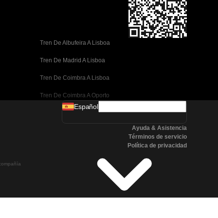
Tren De Albufeira A Lisboa
Tren De Madrid A Lisboa
Tren De Coimbra A Lisboa
Tren De Coimbra A Oporto
Español
Tren De Valencia A Barcelona
Ayuda & Asistencia
Tren De Sevilla A Barcelona
Términos de servicio
Política de privacidad
Tren De Málaga A Barcelona
a compañía
Tren De Málaga A Madrid
Tren De Córdoba A Madrid
Tren De San Sebastián A Madrid