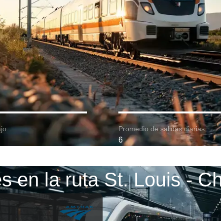
jo:
Promedio de salidas diarias:
6
s en la ruta St. Louis - C