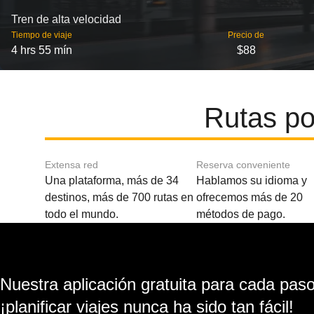
Tren de alta velocidad
Tiempo de viaje
Precio de
4 hrs 55 mín
$88
Rutas po
Extensa red
Reserva conveniente
Una plataforma, más de 34
Hablamos su idioma y
destinos, más de 700 rutas en
ofrecemos más de 20
todo el mundo.
métodos de pago.
Nuestra aplicación gratuita para cada paso 
¡planificar viajes nunca ha sido tan fácil!