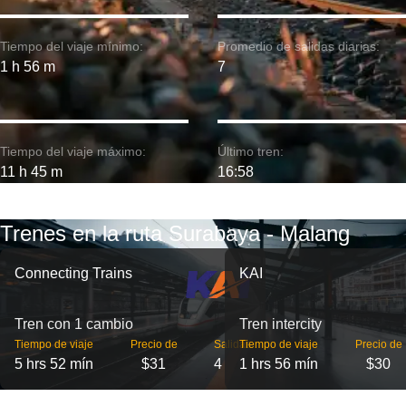
Tiempo del viaje mínimo:
Promedio de salidas diarias:
1 h 56 m
7
Tiempo del viaje máximo:
Último tren:
11 h 45 m
16:58
Trenes en la ruta Surabaya - Malang
Connecting Trains
KAI
Tren con 1 cambio
Tren intercity
Tiempo de viaje
Precio de
Salidas
Tiempo de viaje
Precio de
5 hrs 52 mín
$31
4
1 hrs 56 mín
$30