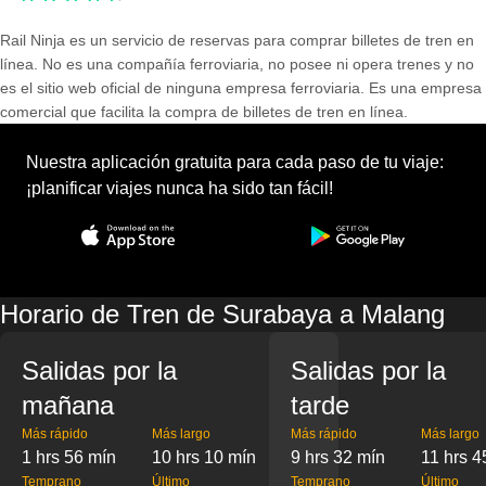
Rail Ninja es un servicio de reservas para comprar billetes de tren en
línea. No es una compañía ferroviaria, no posee ni opera trenes y no
es el sitio web oficial de ninguna empresa ferroviaria. Es una empresa
comercial que facilita la compra de billetes de tren en línea.
Nuestra aplicación gratuita para cada paso de tu viaje:
¡planificar viajes nunca ha sido tan fácil!
Horario de Tren de Surabaya a Malang
Salidas por la
Salidas por la
mañana
tarde
Más rápido
Más largo
Más rápido
Más largo
1 hrs 56 mín
10 hrs 10 mín
9 hrs 32 mín
11 hrs 4
Temprano
Último
Temprano
Último