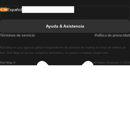
Tren De Madrid A Lisboa
Español
Tren De Lisboa A Faro
Tren De Faro A Lisboa
Ayuda & Asistencia
Tren De Lisboa A Coimbra
Términos de servicio
Política de privacidad
Tren De Coimbra A Lisboa
Rail.Ninja es una agencia global independiente de servicios de reserva en línea de billetes de
Tren De Lisboa A Braga
tren. Rail Ninja no es una compañía ferroviaria y no posee ni explota ningún tren.
Rail Ninja ®
All Rights Reserved © 2026
Tren De Braga A Lisboa
Tren De Oporto A Coimbra
Tren De Coimbra A Oporto
Tren De Barcelona A Madrid
Tren De Madrid A Barcelona
Tren De Barcelona A Valencia
Tren De Valencia A Barcelona