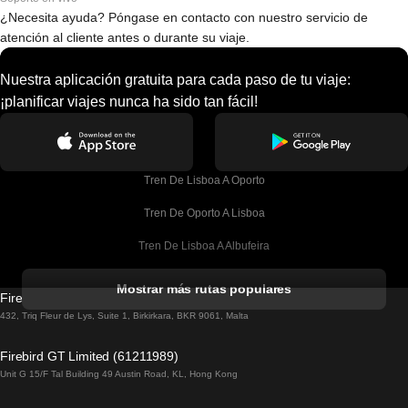
¿Necesita ayuda? Póngase en contacto con nuestro servicio de
atención al cliente antes o durante su viaje.
Nuestra aplicación gratuita para cada paso de tu viaje:
¡planificar viajes nunca ha sido tan fácil!
Tren De Lisboa A Oporto
Tren De Oporto A Lisboa
Tren De Lisboa A Albufeira
Tren De Albufeira A Lisboa
Mostrar más rutas populares
Firebird GT Limited (OC 1451)
Tren De Lisboa A Lagos
432, Triq Fleur de Lys, Suite 1, Birkirkara, BKR 9061, Malta
Tren De Lagos A Lisboa
Firebird GT Limited (61211989)
Unit G 15/F Tal Building 49 Austin Road, KL, Hong Kong
Tren De Lisboa A Madrid