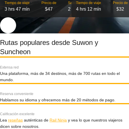
Tiempo de viaje
Precio de
Salidas
Tiempo de viaje
Precio de
3 hrs 47 mín
$47
2
4 hrs 12 mín
$32
Rutas populares desde Suwon y
Suncheon
Extensa red
Una plataforma, más de 34 destinos, más de 700 rutas en todo el
mundo.
Reserva conveniente
Hablamos su idioma y ofrecemos más de 20 métodos de pago.
Calificación excelente
Lea
reseñas
auténticas de
Rail Ninja
y vea lo que nuestros viajeros
dicen sobre nosotros.