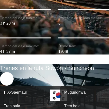
Tiempo del viaje mínimo:
Promedio de salidas diarias:
3 h 28 m
8
Tiempo del viaje máximo:
Último tren:
4 h 37 m
19:49
Trenes en la ruta Suwon - Suncheon
ITX-Saemaul
Mugunghwa
Tren bala
Tren bala