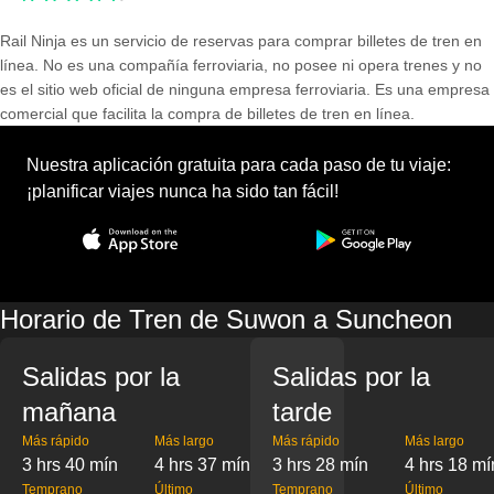
Rail Ninja es un servicio de reservas para comprar billetes de tren en
línea. No es una compañía ferroviaria, no posee ni opera trenes y no
es el sitio web oficial de ninguna empresa ferroviaria. Es una empresa
comercial que facilita la compra de billetes de tren en línea.
Nuestra aplicación gratuita para cada paso de tu viaje:
¡planificar viajes nunca ha sido tan fácil!
Horario de Tren de Suwon a Suncheon
Salidas por la
Salidas por la
mañana
tarde
Más rápido
Más largo
Más rápido
Más largo
3 hrs 40 mín
4 hrs 37 mín
3 hrs 28 mín
4 hrs 18 mí
Temprano
Último
Temprano
Último