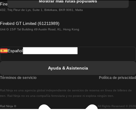
Mostrar más rutas populares
Firebird GT Limited (OC 1451)
Tren De Lisboa A Lagos
432, Triq Fleur de Lys, Suite 1, Birkirkara, BKR 9061, Malta
Tren De Lagos A Lisboa
Firebird GT Limited (61211989)
Unit G 15/F Tal Building 49 Austin Road, KL, Hong Kong
Tren De Lisboa A Madrid
Tren De Madrid A Lisboa
Español
Tren De Lisboa A Faro
Tren De Faro A Lisboa
Ayuda & Asistencia
Tren De Lisboa A Coimbra
Términos de servicio
Política de privacidad
Tren De Coimbra A Lisboa
Rail.Ninja es una agencia global independiente de servicios de reserva en línea de billetes de
Tren De Lisboa A Braga
tren. Rail Ninja no es una compañía ferroviaria y no posee ni explota ningún tren.
Rail Ninja ®
All Rights Reserved © 2026
Tren De Braga A Lisboa
Tren De Oporto A Coimbra
Tren De Coimbra A Oporto