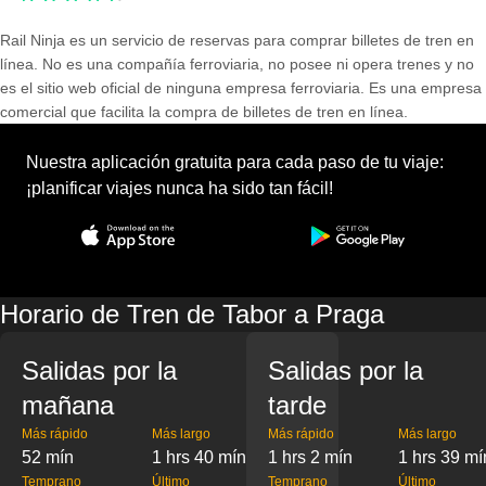
Rail Ninja es un servicio de reservas para comprar billetes de tren en
línea. No es una compañía ferroviaria, no posee ni opera trenes y no
es el sitio web oficial de ninguna empresa ferroviaria. Es una empresa
comercial que facilita la compra de billetes de tren en línea.
Nuestra aplicación gratuita para cada paso de tu viaje:
¡planificar viajes nunca ha sido tan fácil!
Horario de Tren de Tabor a Praga
Salidas por la
Salidas por la
mañana
tarde
Más rápido
Más largo
Más rápido
Más largo
52 mín
1 hrs 40 mín
1 hrs 2 mín
1 hrs 39 mí
Temprano
Último
Temprano
Último