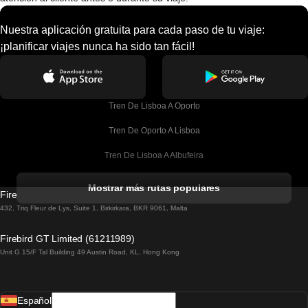
Nuestra aplicación gratuita para cada paso de tu viaje:
¡planificar viajes nunca ha sido tan fácil!
Tren De Lisboa A Oporto
Tren De Oporto A Lisboa
Tren De Lisboa A Albufeira
Tren De Albufeira A Lisboa
Mostrar más rutas populares
Firebird GT Limited (OC 1451)
Tren De Lisboa A Lagos
432, Triq Fleur de Lys, Suite 1, Birkirkara, BKR 9061, Malta
Tren De Lagos A Lisboa
Firebird GT Limited (61211989)
Unit G 15/F Tal Building 49 Austin Road, KL, Hong Kong
Tren De Lisboa A Madrid
Tren De Madrid A Lisboa
Español
Tren De Lisboa A Faro