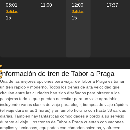
05:01
11:00
12:00
17:37
Salidas
Salidas
15
15
1
Información de tren de Tabor a Praga
2
3
Una de las mejores opciones para viajar de Tabor a Praga es tomar
un tren rápido y moderno. Todos los trenes de alta velocidad que
circulan entre las ciudades han sido diseñados para ofrecer a los
pasajeros todo lo que puedan necesitar para un viaje agradable,
incluyendo varias clases de viaje para elegir, tiempos de viaje rápidos
(el viaje dura unas 1 horas) y un amplio horario con hasta 38 salidas
diarias. También hay fantásticas comodidades a bordo a su servicio
durante el viaje. Los trenes de Tabor a Praga cuentan con vagones
amplios y luminosos, equipados con cómodos asientos, y ofrecen