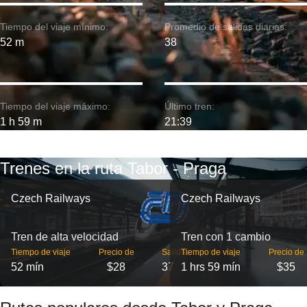
Tiempo del viaje mínimo:
Promedio de salidas diarias:
52 m
38
Tiempo del viaje máximo:
Último tren:
1 h 59 m
21:39
Trenes en la ruta Tabor - Praga
Czech Railways
Czech Railways
Tren de alta velocidad
Tren con 1 cambio
Tiempo de viaje
Precio de
Salidas
Tiempo de viaje
Precio de
52 mín
$28
37
1 hrs 59 mín
$35