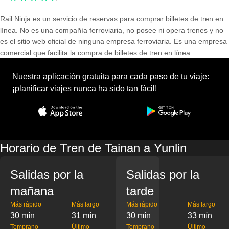
Rail Ninja es un servicio de reservas para comprar billetes de tren en
línea. No es una compañía ferroviaria, no posee ni opera trenes y no
es el sitio web oficial de ninguna empresa ferroviaria. Es una empresa
comercial que facilita la compra de billetes de tren en línea.
Nuestra aplicación gratuita para cada paso de tu viaje:
¡planificar viajes nunca ha sido tan fácil!
Horario de Tren de Tainan a Yunlin
Salidas por la
Salidas por la
mañana
tarde
Más rápido
Más largo
Más rápido
Más largo
30 mín
31 mín
30 mín
33 mín
Temprano
Último
Temprano
Último