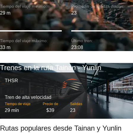
Tiempo del viaje mínimo:
Promedio de salidas diarias:
29 m
23
Tiempo del viaje máximo:
Último tren:
33 m
23:08
Trenes en la ruta Tainan - Yunlin
THSR
Tren de alta velocidad
Tiempo de viaje
Precio de
Salidas
29 mín
$39
23
Rutas populares desde Tainan y Yunlin