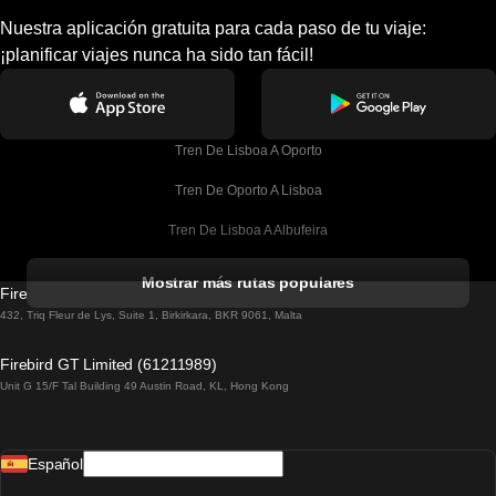
Nuestra aplicación gratuita para cada paso de tu viaje:
¡planificar viajes nunca ha sido tan fácil!
Tren De Lisboa A Oporto
Tren De Oporto A Lisboa
Tren De Lisboa A Albufeira
Tren De Albufeira A Lisboa
Mostrar más rutas populares
Firebird GT Limited (OC 1451)
Tren De Lisboa A Lagos
432, Triq Fleur de Lys, Suite 1, Birkirkara, BKR 9061, Malta
Tren De Lagos A Lisboa
Firebird GT Limited (61211989)
Unit G 15/F Tal Building 49 Austin Road, KL, Hong Kong
Tren De Lisboa A Madrid
Tren De Madrid A Lisboa
Español
Tren De Lisboa A Faro