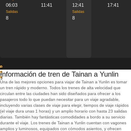
06:03
11:41
12:41
17:41
Salidas
Salidas
8
8
1
Información de tren de Tainan a Yunlin
2
3
Una de las mejores opciones para viajar de Tainan a Yunlin es tomar
un tren rápido y moderno. Todos los trenes de alta velocidad que
circulan entre las ciudades han sido diseñados para ofrecer a los
pasajeros todo lo que puedan necesitar para un viaje agradable,
incluyendo varias clases de viaje para elegir, tiempos de viaje rápidos
(el viaje dura unas 1 horas) y un amplio horario con hasta 23 salidas
diarias. También hay fantásticas comodidades a bordo a su servicio
durante el viaje. Los trenes de Tainan a Yunlin cuentan con vagones
amplios y luminosos, equipados con cómodos asientos, y ofrecen