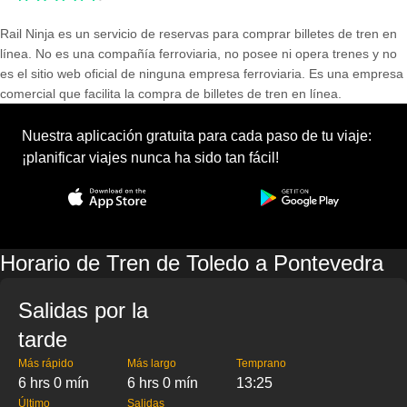
Rail Ninja es un servicio de reservas para comprar billetes de tren en
línea. No es una compañía ferroviaria, no posee ni opera trenes y no
es el sitio web oficial de ninguna empresa ferroviaria. Es una empresa
comercial que facilita la compra de billetes de tren en línea.
Nuestra aplicación gratuita para cada paso de tu viaje:
¡planificar viajes nunca ha sido tan fácil!
Horario de Tren de Toledo a Pontevedra
Salidas por la
tarde
Más rápido
Más largo
Temprano
6 hrs 0 mín
6 hrs 0 mín
13:25
Último
Salidas