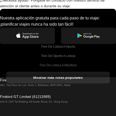
¿Necesita ayuda? Póngase en contacto con nuestro servicio de
atención al cliente antes o durante su viaje.
Nuestra aplicación gratuita para cada paso de tu viaje:
¡planificar viajes nunca ha sido tan fácil!
Tren De Lisboa A Oporto
Tren De Oporto A Lisboa
Tren De Lisboa A Albufeira
Tren De Albufeira A Lisboa
Mostrar más rutas populares
Firebird GT Limited (OC 1451)
Tren De Lisboa A Lagos
432, Triq Fleur de Lys, Suite 1, Birkirkara, BKR 9061, Malta
Tren De Lagos A Lisboa
Firebird GT Limited (61211989)
Unit G 15/F Tal Building 49 Austin Road, KL, Hong Kong
Tren De Lisboa A Madrid
Tren De Madrid A Lisboa