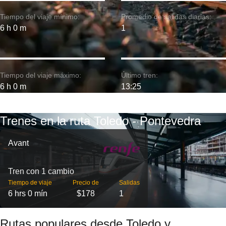
Tiempo del viaje mínimo:
Promedio de salidas diarias:
6 h 0 m
1
Tiempo del viaje máximo:
Último tren:
6 h 0 m
13:25
Trenes en la ruta Toledo - Pontevedra
Avant
Tren con 1 cambio
Tiempo de viaje
Precio de
Salidas
6 hrs 0 mín
$178
1
Rutas populares desde Toledo y