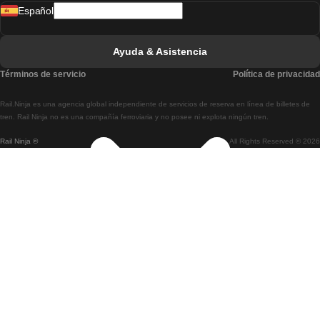
Español
Tren De Lisboa A Faro
Tren De Faro A Lisboa
Ayuda & Asistencia
Tren De Lisboa A Coimbra
Términos de servicio
Política de privacidad
Tren De Coimbra A Lisboa
Rail.Ninja es una agencia global independiente de servicios de reserva en línea de billetes de
Tren De Lisboa A Braga
tren. Rail Ninja no es una compañía ferroviaria y no posee ni explota ningún tren.
Rail Ninja ®
All Rights Reserved © 2026
Tren De Braga A Lisboa
Tren De Oporto A Coimbra
Tren De Coimbra A Oporto
Tren De Barcelona A Madrid
Tren De Madrid A Barcelona
Tren De Barcelona A Valencia
Tren De Valencia A Barcelona