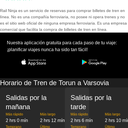
Rail Ninja es un servicio de reservas para comprar billetes de tren en
línea. No es una compañía ferroviaria, no posee ni opera trenes y no
es el sitio web oficial de ninguna empresa ferroviaria. Es una empresa
comercial que facilita la compra de billetes de tren en línea.
Nuestra aplicación gratuita para cada paso de tu viaje:
¡planificar viajes nunca ha sido tan fácil!
Horario de Tren de Torun a Varsovia
Salidas por la
Salidas por la
mañana
tarde
Más rápido
Más largo
Más rápido
Más largo
2 hrs 0 mín
2 hrs 12 mín
2 hrs 6 mín
2 hrs 10 mí
Temprano
Último
Temprano
Último