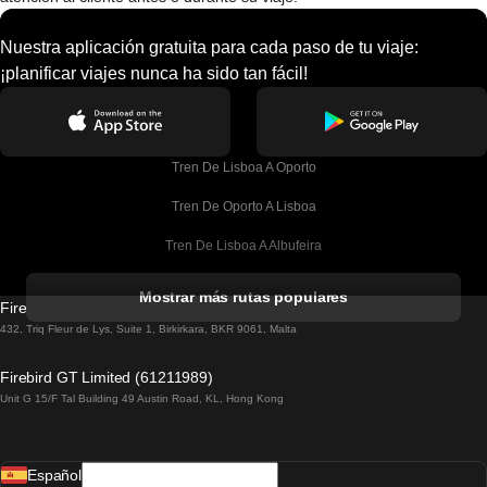
Nuestra aplicación gratuita para cada paso de tu viaje:
¡planificar viajes nunca ha sido tan fácil!
Tren De Lisboa A Oporto
Tren De Oporto A Lisboa
Tren De Lisboa A Albufeira
Tren De Albufeira A Lisboa
Mostrar más rutas populares
Firebird GT Limited (OC 1451)
Tren De Lisboa A Lagos
432, Triq Fleur de Lys, Suite 1, Birkirkara, BKR 9061, Malta
Tren De Lagos A Lisboa
Firebird GT Limited (61211989)
Unit G 15/F Tal Building 49 Austin Road, KL, Hong Kong
Tren De Lisboa A Madrid
Tren De Madrid A Lisboa
Español
Tren De Lisboa A Faro