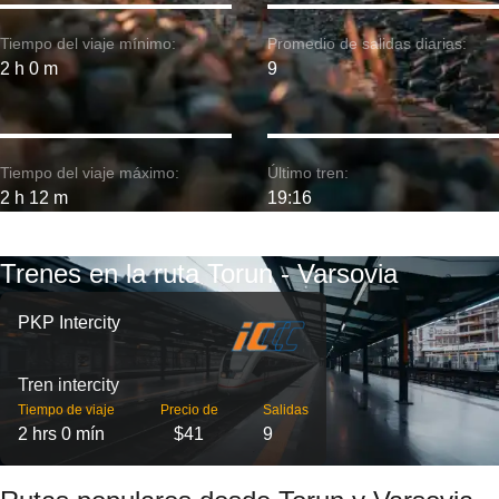
Tiempo del viaje mínimo:
Promedio de salidas diarias:
2 h 0 m
9
Tiempo del viaje máximo:
Último tren:
2 h 12 m
19:16
Trenes en la ruta Torun - Varsovia
PKP Intercity
Tren intercity
Tiempo de viaje
Precio de
Salidas
2 hrs 0 mín
$41
9