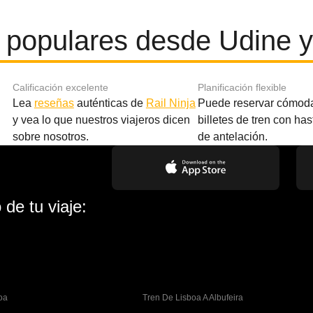
 populares desde Udine y
Calificación excelente
Planificación flexible
Lea
reseñas
auténticas de
Rail Ninja
Puede reservar cómod
y vea lo que nuestros viajeros dicen
billetes de tren con ha
sobre nosotros.
de antelación.
de tu viaje:
oa
Tren De Lisboa A Albufeira