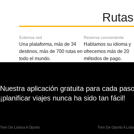
Rutas
Extensa red
Reserva conveniente
Una plataforma, más de 34
Hablamos su idioma y
destinos, más de 700 rutas en
ofrecemos más de 20
todo el mundo.
métodos de pago.
Nuestra aplicación gratuita para cada paso 
¡planificar viajes nunca ha sido tan fácil!
Tren De Lisboa A Oporto
Tren De Oporto A Lisb