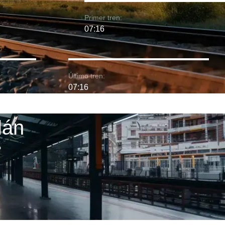
Primer tren:
07:16
Último tren:
07:16
lán