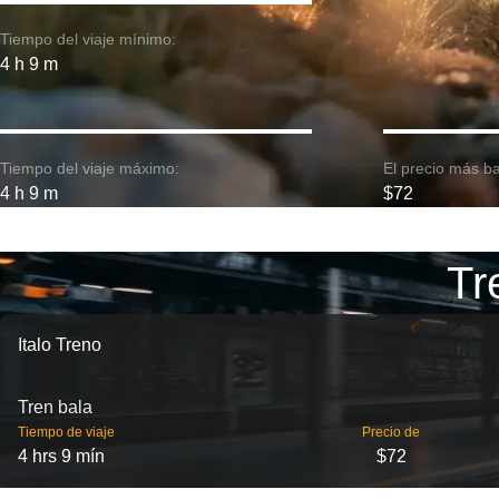
Tiempo del viaje mínimo:
4 h 9 m
Tiempo del viaje máximo:
El precio más ba
4 h 9 m
$72
Tr
Italo Treno
Tren bala
Tiempo de viaje
Precio de
4 hrs 9 mín
$72