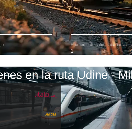
jo:
Promedio de salidas diarias:
1
enes en la ruta Udine - Mi
Salidas
1