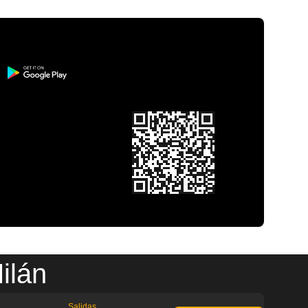
ilán
Salidas