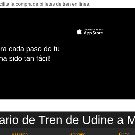
ita la compra de billetes de tren en línea.
ara cada paso de tu
ha sido tan fácil!
ario de Tren de Udine a M
Más largo
Temprano
Último