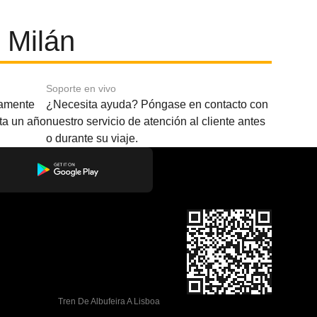
 Milán
Soporte en vivo
amente
¿Necesita ayuda? Póngase en contacto con
sta un año
nuestro servicio de atención al cliente antes
o durante su viaje.
Tren De Albufeira A Lisboa