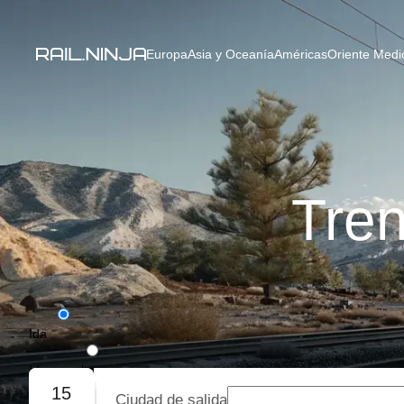
Europa
Asia y Oceanía
Américas
Oriente Medio
Tren
Ida
Ida y vuelta
15
Ciudad de salida