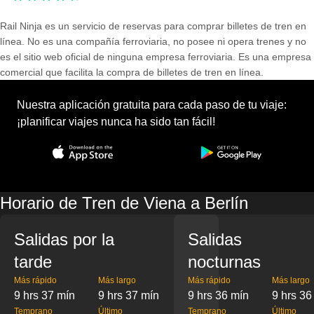
Rail Ninja es un servicio de reservas para comprar billetes de tren en
línea. No es una compañía ferroviaria, no posee ni opera trenes y no
es el sitio web oficial de ninguna empresa ferroviaria. Es una empresa
comercial que facilita la compra de billetes de tren en línea.
Nuestra aplicación gratuita para cada paso de tu viaje:
¡planificar viajes nunca ha sido tan fácil!
Horario de Tren de Viena a Berlín
Salidas por la
Salidas
tarde
nocturnas
Más rápido
Más largo
Más rápido
Más largo
9 hrs 37 mín
9 hrs 37 mín
9 hrs 36 mín
9 hrs 36
Temprano
Último
Temprano
Último