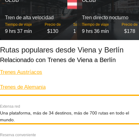
OEBB
OEBB
Tren de alta velocidad
Tren directo nocturno
Tiempo de viaje
Precio de
Salidas
Tiempo de viaje
Precio de
9 hrs 37 mín
$130
1
9 hrs 36 mín
$178
Rutas populares desde Viena y Berlín
Relacionado con Trenes de Viena a Berlín
Trenes Austríacos
Trenes de Alemania
Extensa red
Una plataforma, más de 34 destinos, más de 700 rutas en todo el
mundo.
Reserva conveniente