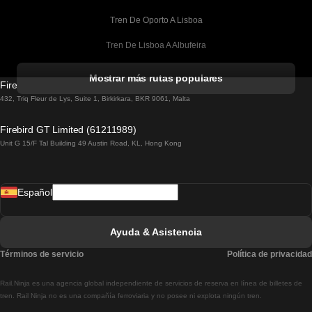
Tren De Oporto A Lisboa
Tren De Lisboa A Albufeira
Tren De Albufeira A Lisboa
Mostrar más rutas populares
Firebird GT Limited (OC 1451)
Tren De Lisboa A Lagos
432, Triq Fleur de Lys, Suite 1, Birkirkara, BKR 9061, Malta
Tren De Lagos A Lisboa
Firebird GT Limited (61211989)
Unit G 15/F Tal Building 49 Austin Road, KL, Hong Kong
Tren De Lisboa A Madrid
Tren De Madrid A Lisboa
Español
Tren De Lisboa A Faro
Tren De Faro A Lisboa
Ayuda & Asistencia
Tren De Lisboa A Coimbra
Términos de servicio
Política de privacidad
Tren De Coimbra A Lisboa
Rail.Ninja es una agencia global independiente de servicios de reserva en línea de billetes de
Tren De Lisboa A Braga
tren. Rail Ninja no es una compañía ferroviaria y no posee ni explota ningún tren.