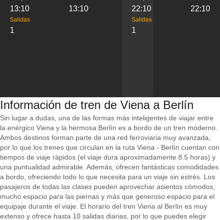
13:10
13:10
22:10
22:10
Salidas
Salidas
1
1
Información de tren de Viena a Berlín
Sin lugar a dudas, una de las formas más inteligentes de viajar entre
la enérgico Viena y la hermosa Berlín es a bordo de un tren moderno.
Ambos destinos forman parte de una red ferroviaria muy avanzada,
por lo que los trenes que circulan en la ruta Viena - Berlín cuentan con
tiempos de viaje rápidos (el viaje dura aproximadamente 8.5 horas) y
una puntualidad admirable. Además, ofrecen fantásticas comodidades
a bordo, ofreciendo todo lo que necesita para un viaje sin estrés. Los
pasajeros de todas las clases pueden aprovechar asientos cómodos,
mucho espacio para las piernas y más que generoso espacio para el
equipaje durante el viaje. El horario del tren Viena al Berlín es muy
extenso y ofrece hasta 10 salidas diarias, por lo que puedes elegir