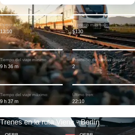
Primer tren:
El precio más bajo:
13:10
$130
Tiempo del viaje mínimo:
Promedio de salidas diarias:
9 h 36 m
2
Tiempo del viaje máximo:
Último tren:
9 h 37 m
22:10
Trenes en la ruta Viena - Berlín