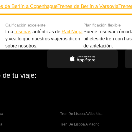
es de Berlín a Copenhague
Trenes de Berlín a Varsovia
Trene
Calificación excelente
Planificación flexible
Lea
reseñas
auténticas de
Rail Ninja
Puede reservar cómod
y vea lo que nuestros viajeros dicen
billetes de tren con ha
sobre nosotros.
de antelación.
de tu viaje:
oa
Tren De Lisboa A Albufeira
oa
Tren De Lisboa A Madrid