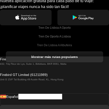
Nuestra aplicación gratuita para cada paso de tu viaje:
¡planificar viajes nunca ha sido tan fácil!
Tren De Lisboa A Oporto
Tren De Oporto A Lisboa
Tren De Lisboa A Albufeira
Tren De Albufeira A Lisboa
Mostrar más rutas populares
Firebird GT Limited (OC 1451)
Tren De Lisboa A Lagos
432, Triq Fleur de Lys, Suite 1, Birkirkara, BKR 9061, Malta
Tren De Lagos A Lisboa
Firebird GT Limited (61211989)
Unit G 15/F Tal Building 49 Austin Road, KL, Hong Kong
Tren De Lisboa A Madrid
Tren De Madrid A Lisboa
Español
Tren De Lisboa A Faro
Tren De Faro A Lisboa