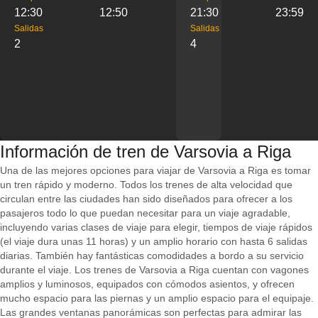
12:30
12:50
21:30
23:59
Salidas
Salidas
2
4
Información de tren de Varsovia a Riga
Una de las mejores opciones para viajar de Varsovia a Riga es tomar
un tren rápido y moderno. Todos los trenes de alta velocidad que
circulan entre las ciudades han sido diseñados para ofrecer a los
pasajeros todo lo que puedan necesitar para un viaje agradable,
incluyendo varias clases de viaje para elegir, tiempos de viaje rápidos
(el viaje dura unas 11 horas) y un amplio horario con hasta 6 salidas
diarias. También hay fantásticas comodidades a bordo a su servicio
durante el viaje. Los trenes de Varsovia a Riga cuentan con vagones
amplios y luminosos, equipados con cómodos asientos, y ofrecen
mucho espacio para las piernas y un amplio espacio para el equipaje.
Las grandes ventanas panorámicas son perfectas para admirar las