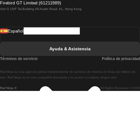
Firebird GT Limited (61211989)
Unit G 15/F Tal Building 49 Austin Road, KL, Hong Kong
Tren De Lisboa A Madrid
Tren De Madrid A Lisboa
Español
Tren De Lisboa A Faro
Tren De Faro A Lisboa
Ayuda & Asistencia
Tren De Lisboa A Coimbra
Términos de servicio
Política de privacidad
Tren De Coimbra A Lisboa
Rail.Ninja es una agencia global independiente de servicios de reserva en línea de billetes de
Tren De Lisboa A Braga
tren. Rail Ninja no es una compañía ferroviaria y no posee ni explota ningún tren.
Rail Ninja ®
All Rights Reserved © 2026
Tren De Braga A Lisboa
Tren De Oporto A Coimbra
Tren De Coimbra A Oporto
Tren De Barcelona A Madrid
Tren De Madrid A Barcelona