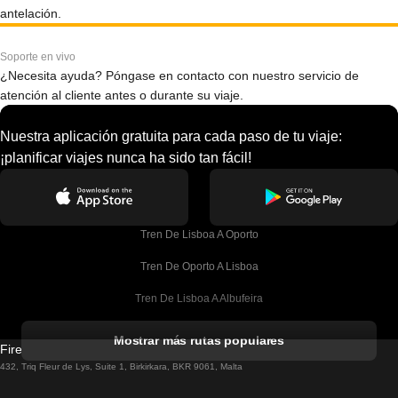
antelación.
Soporte en vivo
¿Necesita ayuda? Póngase en contacto con nuestro servicio de
atención al cliente antes o durante su viaje.
Nuestra aplicación gratuita para cada paso de tu viaje:
¡planificar viajes nunca ha sido tan fácil!
Tren De Lisboa A Oporto
Tren De Oporto A Lisboa
Tren De Lisboa A Albufeira
Tren De Albufeira A Lisboa
Mostrar más rutas populares
Firebird GT Limited (OC 1451)
Tren De Lisboa A Lagos
432, Triq Fleur de Lys, Suite 1, Birkirkara, BKR 9061, Malta
Tren De Lagos A Lisboa