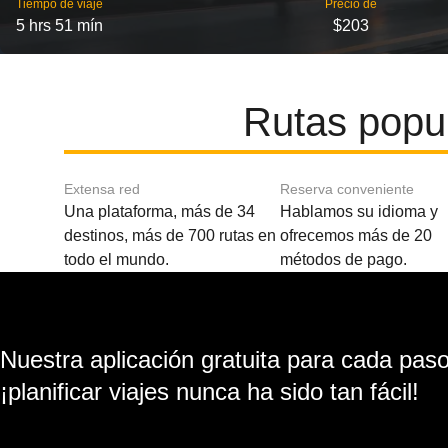
Tiempo de viaje
Precio de
5 hrs 51 mín
$203
Rutas popu
Extensa red
Reserva conveniente
Una plataforma, más de 34
Hablamos su idioma y
destinos, más de 700 rutas en
ofrecemos más de 20
todo el mundo.
métodos de pago.
Nuestra aplicación gratuita para cada paso 
¡planificar viajes nunca ha sido tan fácil!