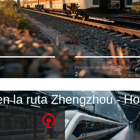
jo:
Promedio de salidas diarias:
2
en la ruta Zhengzhou - H