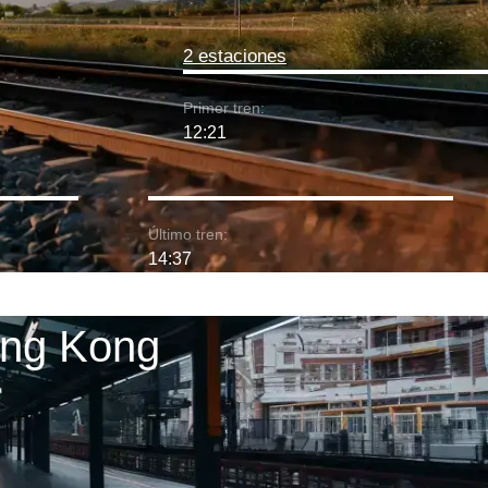
2 estaciones
Primer tren:
12:21
Último tren:
14:37
ong Kong