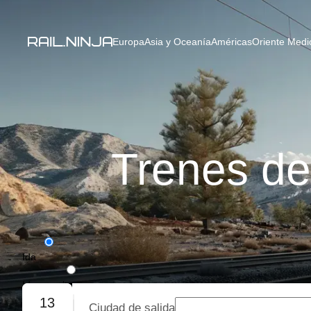
Europa
Asia y Oceanía
Américas
Oriente Medio
Trenes d
Ida
Ida y vuelta
13
Ciudad de salida