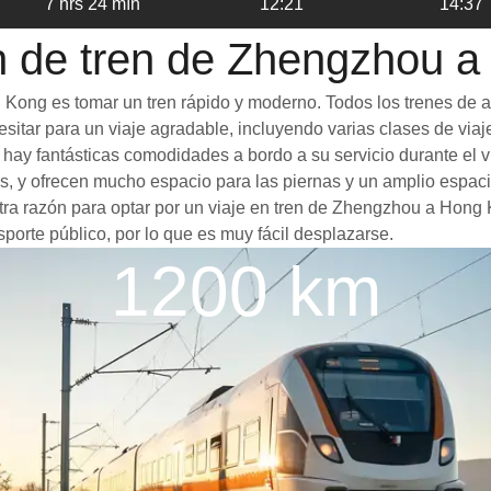
7 hrs 24 mín
12:21
14:37
n de tren de Zhengzhou 
ong es tomar un tren rápido y moderno. Todos los trenes de al
itar para un viaje agradable, incluyendo varias clases de viaje 
én hay fantásticas comodidades a bordo a su servicio durante e
, y ofrecen mucho espacio para las piernas y un amplio espac
 Otra razón para optar por un viaje en tren de Zhengzhou a Hong
porte público, por lo que es muy fácil desplazarse.
1200 km