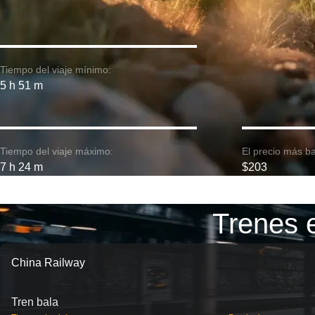
Tiempo del viaje mínimo:
5 h 51 m
Tiempo del viaje máximo:
El precio más ba
7 h 24 m
$203
Trenes 
China Railway
Tren bala