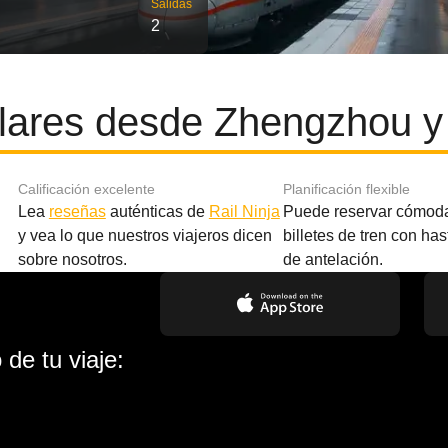
Salidas
2
lares desde Zhengzhou 
Calificación excelente
Planificación flexible
Lea
reseñas
auténticas de
Rail Ninja
Puede reservar cómod
y vea lo que nuestros viajeros dicen
billetes de tren con ha
sobre nosotros.
de antelación.
de tu viaje: