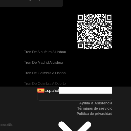
Tren De Albufeira A Lisboa
Tren De Madrid A Lisboa
Tren De Coimbra A Lisboa
Tren De Coimbra A Oporto
Español
Tren De Valencia A Barcelona
Ayuda & Asistencia
Tren De Sevilla A Barcelona
Términos de servicio
Política de privacidad
Tren De Málaga A Barcelona
a compañía
Tren De Málaga A Madrid