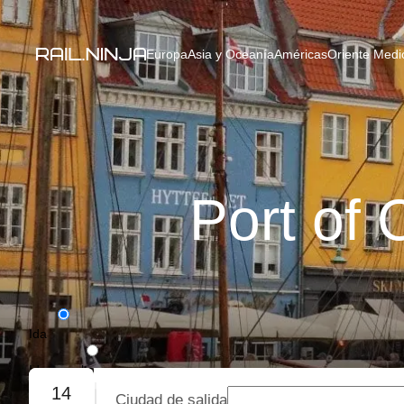
Europa
Asia y Oceanía
Américas
Oriente Medio
Port of
Ida
Ida y vuelta
14
Ciudad de salida