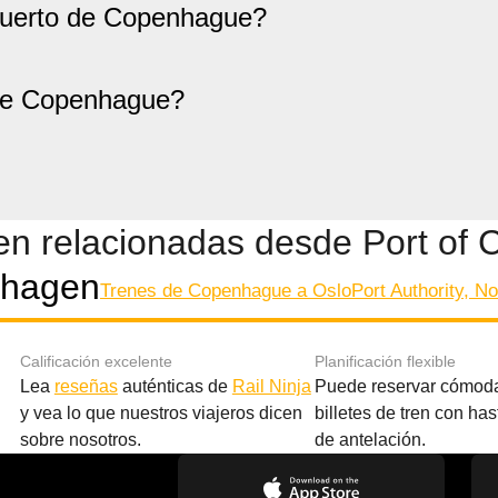
Puerto de Copenhague?
 de Copenhague?
ren relacionadas desde Port of
nhagen
Trenes de Copenhague a Oslo
Port Authority, N
Calificación excelente
Planificación flexible
Lea
reseñas
auténticas de
Rail Ninja
Puede reservar cómod
y vea lo que nuestros viajeros dicen
billetes de tren con ha
sobre nosotros.
de antelación.