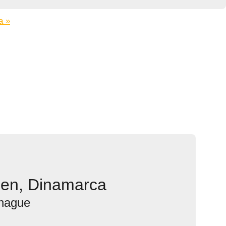
a »
gen, Dinamarca
nhague