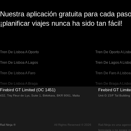
Nuestra aplicación gratuita para cada paso 
¡planificar viajes nunca ha sido tan fácil!
Tren De Lisboa A Oporto
Tren De Oporto A Lisb
Tren De Lisboa A Lagos
Tren De Lagos A Lisb
Tren De Lisboa A Faro
Tren De Faro A Lisboa
Tren De Lisboa A Braga
Tren De Braga A Lisb
Firebird GT Limited (OC 1451)
Firebird GT Limit
Tren De Barcelona A Madrid
Tren De Madrid A Bar
432, Triq Fleur de Lys, Suite 1, Birkirkara, BKR 9061, Malta
Unit G 15/F Tal Buildin
Tren De Barcelona A París
Tren De París A Barce
Tren De Barcelona A San Sebastián
Tren De San Sebastiá
Rail Ninja ®
All Rights Reserved © 2026
Rail.Ninja es una agenci
Tren De Madrid A Sevilla
Tren De Sevilla A Mad
ferroviaria y no posee n