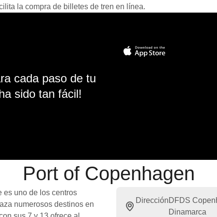
ita la compra de billetes de tren en línea.
ara cada paso de tu
ha sido tan fácil!
Port of Copenhagen
 es uno de los centros
Dirección
DFDS Copenha
nlaza numerosos destinos en
Dinamarca
con sus 7 y 13 ofrece al