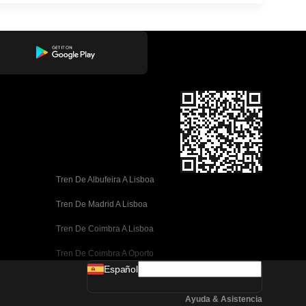
Tren De Albufeira A Lisboa
Tren De Madrid A Lisboa
Tren De Coimbra A Lisboa
Tren De Coimbra A Oporto
Español
Tren De Valencia A Barcelona
Ayuda & Asistencia
Tren De Sevilla A Barcelona