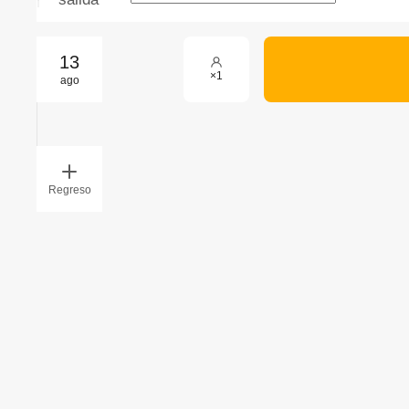
13
×
1
ago
Regreso