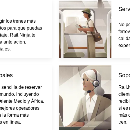
Serv
gir los trenes más
No po
ntos para que puedas
ferro
aje. Rail.Ninja te
calid
a antelación,
exper
iajes.
bales
Sopo
 sencilla de reservar
Rail.
el mundo, incluyendo
clien
riente Medio y África.
recib
mejores operadores
si es
s la forma más
más c
s en línea.
tren.