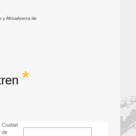
 y África
Acerca de
 tren
Ciudad
de