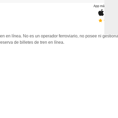
App más valorad
ren en línea. No es un operador ferroviario, no posee ni gestiona
eserva de billetes de tren en línea.
¡Gana Ninja Cash en cada
viaje!
Reserva tus billetes de tren y acumula
recompensas en Ninja Cash (Ŋ). Tu saldo se
activa automáticamente al completar tu viaje, y
podrás usarlo para reducir el coste de tu próxima
aventura.