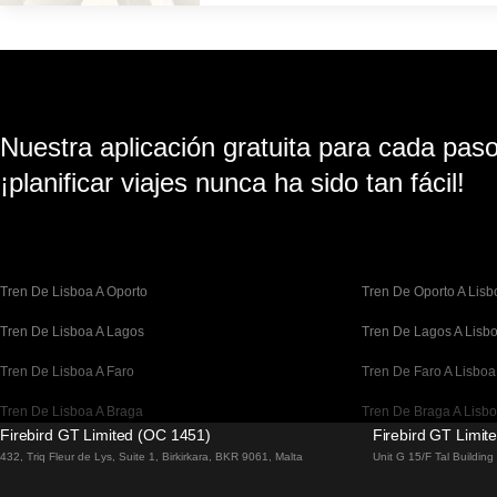
Nuestra aplicación gratuita para cada paso 
¡planificar viajes nunca ha sido tan fácil!
Tren De Lisboa A Oporto
Tren De Oporto A Lisb
Tren De Lisboa A Lagos
Tren De Lagos A Lisb
Tren De Lisboa A Faro
Tren De Faro A Lisboa
Tren De Lisboa A Braga
Tren De Braga A Lisb
Firebird GT Limited (OC 1451)
Firebird GT Limit
Tren De Barcelona A Madrid
Tren De Madrid A Bar
432, Triq Fleur de Lys, Suite 1, Birkirkara, BKR 9061, Malta
Unit G 15/F Tal Buildin
Tren De Barcelona A París
Tren De París A Barce