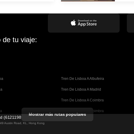
de tu viaje:
oa
Tren De Lisboa A Albufeira
oa
Tren De Lisboa A Madrid
Tren De Lisboa A Coimbra
oa
Tren De Oporto A Coimbra
Mostrar más rutas populares
ed (61211989)
celona
Tren De Barcelona A Valencia
g 49 Austin Road, KL, Hong Kong
lona
Tren De Barcelona A Sevilla