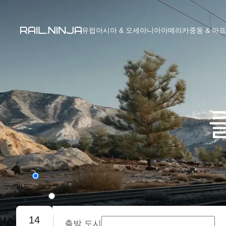
유럽
아시아 & 오세아니아
아메리카
중동 & 아
편도
왕복
14
출발 도시