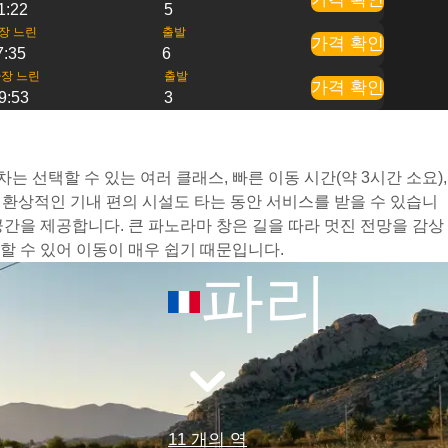
1:22
5
장 느린
출발
가격 확인
7:35
6
장 느린
출발
가격 확인
9:53
3
 선택할 수 있는 여러 클래스, 빠른 이동 시간(약 3시간 소요),
환상적인 기내 편의 시설도 타는 동안 서비스를 받을 수 있습니
간을 제공합니다. 큰 파노라마 창은 길을 따라 멋진 전망을 감상
 수 있어 이동이 매우 쉽기 때문입니다.
파리
11 개의 역