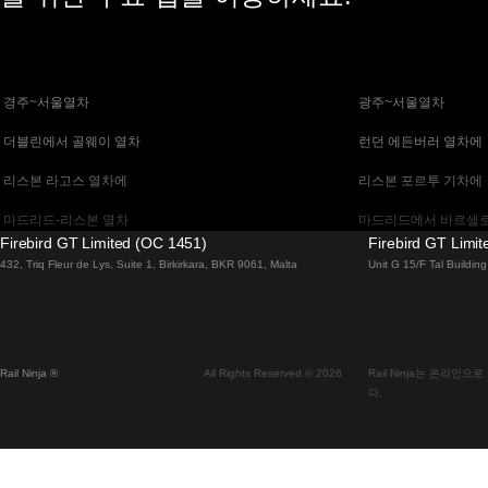
 경주~서울열차
 광주~서울열차
 더블린에서 골웨이 열차
 런던 에든버러 열차에
 리스본 라고스 열차에
 리스본 포르투 기차에
 마드리드-리스본 열차
 마드리드에서 바르셀로
Firebird GT Limited (OC 1451)
Firebird GT Limi
 말라가 마드리드 기차에
 바르셀로나 마드리드
432, Triq Fleur de Lys, Suite 1, Birkirkara, BKR 9061, Malta
Unit G 15/F Tal Buildi
 베니스 피렌체 기차에
 베니스에서 로마로 가
 부다페스트에서 브라 티 슬라바 열차
 부산~천안(아산)열차
Rail Ninja ®
All Rights Reserved © 2026
Rail Ninja는 온라
 비엔나 부다페스트 기차에
 비엔나에서 잘츠부르
다.
 서울에서 대구까지 열차
 서울에서 부산까지 기
 알부페이라 리스본 열차에
 에든버러에서 런던 고