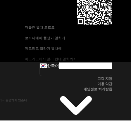
 더블린 열차 코르크
 로바니에미 헬싱키 열차에
 마드리드 말라가 열차에
 마드리드에서 알리 칸테 열차까지
한국어
 바르셀로나-말라가 열차
고객 지원
 부다페스트 프라하 기차에
이용 약관
개인정보 처리방침
 브라 티 슬라바에서 부다페스트 열차
유하거나 운영하지 않습니
 서울~울산열차
 알리 칸테에서 마드리드 열차
 오슬로 베르겐 고속 열차에