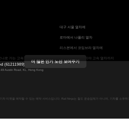
 대구 서울 열차에
 로마에서 나폴리 열차
 리스본에서 코임브라 열차에
나로 가는 고속 열차
 마드리드에서 세비야 고속 열차까지
더 많은 인기 노선 보여주기
ted (61211989)
 기차에
 바르셀로나 세비야 열차에
ng 49 Austin Road, KL, Hong Kong
는 고속 열차
 베를린에서 프라하 열차
 부산에서 서울 기차에
인으로 기차 티켓을 예약할 수 있는 예약 서비스입니다. Rail Ninja는 철도 운송업체가 아니며, 기차를 소
크 열차
 비엔나에서 프라하 고속 열차에
차
 스톡홀름 코펜하겐 기차에
속 열차에
 예테보리-스톡홀름 열차