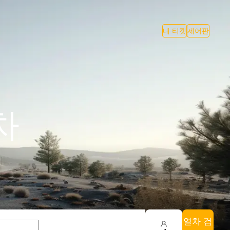
내 티켓
제어판
차
열차 검