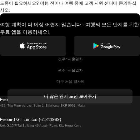
도움이 필요하세요? 여행 전이나 여행 중에 고객 지원 센터에 문의하십
시오.
여행 계획이 더 이상 어렵지 않습니다 - 여행의 모든 단계를 위한
무료 앱을 이용하세요!
 경주~서울열차
 광주~서울열차
 대구 서울 열차에
 더블린 열차 코르크
더 많은 인기 노선 보여주기
Firebird GT Limited (OC 1451)
 더블린에서 골웨이 열차
432, Triq Fleur de Lys, Suite 1, Birkirkara, BKR 9061, Malta
 런던 에든버러 열차에
Firebird GT Limited (61211989)
Unit G 15/F Tal Building 49 Austin Road, KL, Hong Kong
 로마에서 나폴리 열차
 로바니에미 헬싱키 열차에