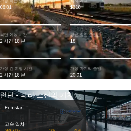
가장 빠른 출발:
최저 가격:
06:01
$318
최단 이동 시간:
평균 일일 출발:
2 시간 18 분
18
가장 긴 여행 시간:
가장 마지막 출발:
2 시간 18 분
20:01
런던 - 파리 노선의 기차
Eurostar
고속 열차
여행 시간
가격
출발