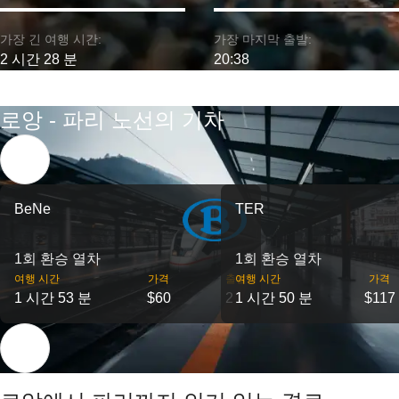
가장 긴 여행 시간:
가장 마지막 출발:
2 시간 28 분
20:38
로앙 - 파리 노선의 기차
BeNe
TER
1회 환승 열차
1회 환승 열차
여행 시간
가격
출발
여행 시간
가격
1 시간 53 분
$60
2
1 시간 50 분
$117