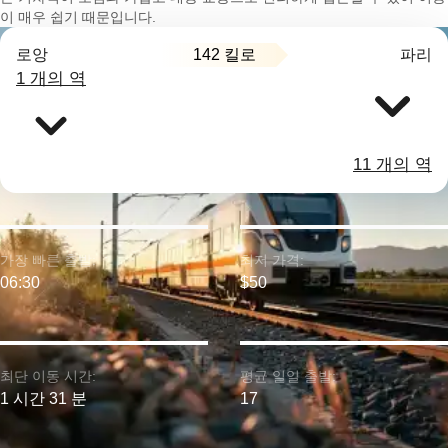
이 매우 쉽기 때문입니다.
142 킬로
로앙
파리
1 개의 역
11 개의 역
가장 빠른 출발:
최저 가격:
06:30
$50
최단 이동 시간:
평균 일일 출발:
1 시간 31 분
17