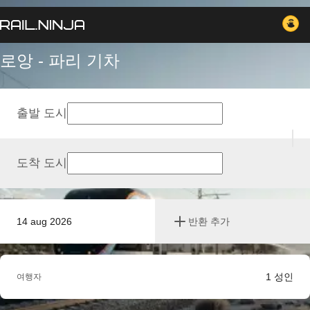
로앙 - 파리 기차
출발 도시
도착 도시
14 aug 2026
반환 추가
1
성인
여행자