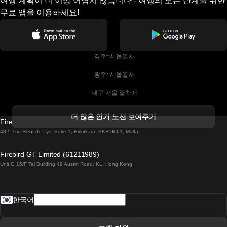
여행 계획이 더 이상 어렵지 않습니다 - 여행의 모든 단계를 위한
무료 앱을 이용하세요!
 경주~서울열차
 광주~서울열차
 대구 서울 열차에
 더블린 열차 코르크
더 많은 인기 노선 보여주기
Firebird GT Limited (OC 1451)
 더블린에서 골웨이 열차
432, Triq Fleur de Lys, Suite 1, Birkirkara, BKR 9061, Malta
 런던 에든버러 열차에
Firebird GT Limited (61211989)
Unit G 15/F Tal Building 49 Austin Road, KL, Hong Kong
 로마에서 나폴리 열차
 로바니에미 헬싱키 열차에
한국어
 리스본 라고스 열차에
 리스본 포르투 기차에