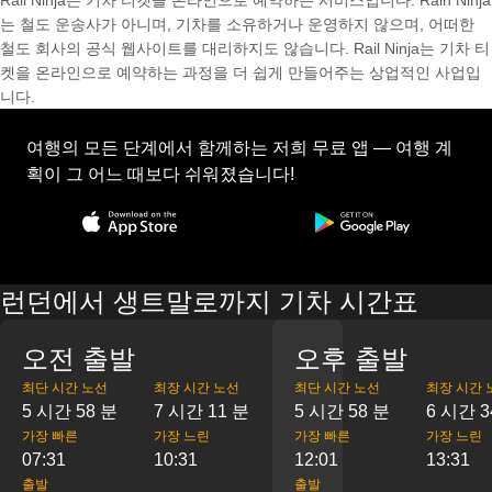
Rail Ninja는 기차 티켓을 온라인으로 예약하는 서비스입니다. Rain Ninja
는 철도 운송사가 아니며, 기차를 소유하거나 운영하지 않으며, 어떠한
철도 회사의 공식 웹사이트를 대리하지도 않습니다. Rail Ninja는 기차 티
켓을 온라인으로 예약하는 과정을 더 쉽게 만들어주는 상업적인 사업입
니다.
여행의 모든 단계에서 함께하는 저희 무료 앱 — 여행 계
획이 그 어느 때보다 쉬워졌습니다!
런던에서 생트말로까지 기차 시간표
오전 출발
오후 출발
최단 시간 노선
최장 시간 노선
최단 시간 노선
최장 시간 
5 시간 58 분
7 시간 11 분
5 시간 58 분
6 시간 3
가장 빠른
가장 느린
가장 빠른
가장 느린
07:31
10:31
12:01
13:31
출발
출발