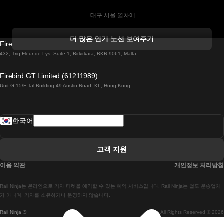
 대구 서울 열차에
 더블린 열차 코르크
더 많은 인기 노선 보여주기
Firebird GT Limited (OC 1451)
 더블린에서 골웨이 열차
432, Triq Fleur de Lys, Suite 1, Birkirkara, BKR 9061, Malta
 런던 에든버러 열차에
Firebird GT Limited (61211989)
Unit G 15/F Tal Building 49 Austin Road, KL, Hong Kong
 로마에서 나폴리 열차
 로바니에미 헬싱키 열차에
한국어
 리스본 라고스 열차에
 리스본 포르투 기차에
고객 지원
 리스본에서 코임브라 열차에
이용 약관
개인정보 처리방침
 마드리드 말라가 열차에
Rail Ninja는 온라인으로 기차 티켓을 예약할 수 있는 예약 서비스입니다. Rail Ninja는 철도 운송업체
 마드리드-리스본 열차
가 아니며, 기차를 소유하거나 운영하지 않습니다.
Rail Ninja ®
All Rights Reserved © 2026
 마드리드에서 바르셀로나로 가는 고속 열차