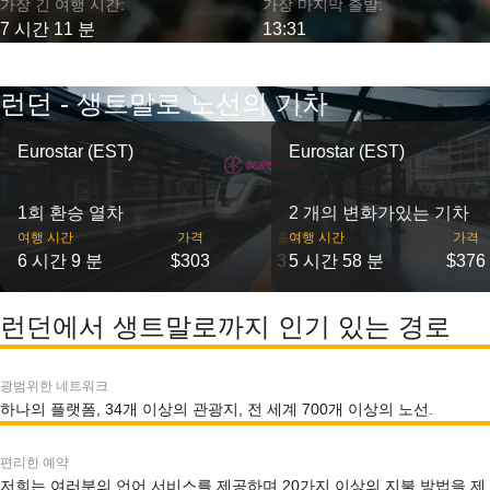
가장 긴 여행 시간:
가장 마지막 출발:
7 시간 11 분
13:31
런던 - 생트말로 노선의 기차
Eurostar (EST)
Eurostar (EST)
1회 환승 열차
2 개의 변화가있는 기차
여행 시간
가격
출발
여행 시간
가격
6 시간 9 분
$303
3
5 시간 58 분
$376
런던에서 생트말로까지 인기 있는 경로
광범위한 네트워크
하나의 플랫폼, 34개 이상의 관광지, 전 세계 700개 이상의 노선.
편리한 예약
저희는 여러분의 언어 서비스를 제공하며 20가지 이상의 지불 방법을 제