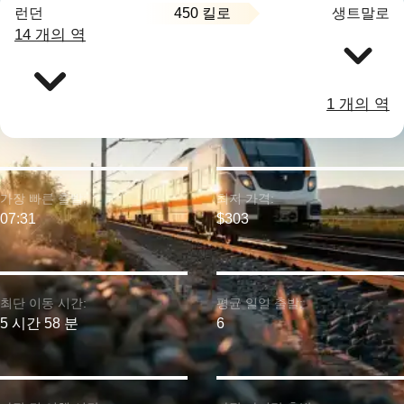
450 킬로
런던
생트말로
14 개의 역
1 개의 역
가장 빠른 출발:
최저 가격:
07:31
$303
최단 이동 시간:
평균 일일 출발:
5 시간 58 분
6