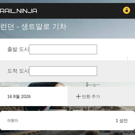
런던 - 생트말로 기차
출발 도시
도착 도시
16 8월 2026
반환 추가
1
성인
여행자