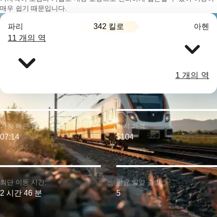
매우 쉽기 때문입니다.
342 킬로
파리
아헨
11 개의 역
1 개의 역
가장 빠른 출발:
최저 가격:
07:14
$104
최단 이동 시간:
평균 일일 출발:
2 시간 46 분
5