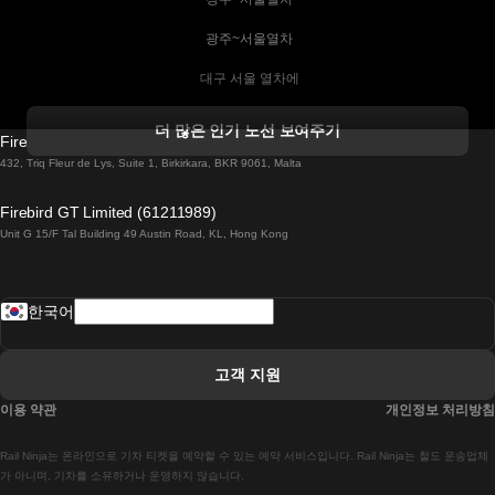
 광주~서울열차
 대구 서울 열차에
 더블린 열차 코르크
더 많은 인기 노선 보여주기
Firebird GT Limited (OC 1451)
 더블린에서 골웨이 열차
432, Triq Fleur de Lys, Suite 1, Birkirkara, BKR 9061, Malta
 런던 에든버러 열차에
Firebird GT Limited (61211989)
Unit G 15/F Tal Building 49 Austin Road, KL, Hong Kong
 로마에서 나폴리 열차
 로바니에미 헬싱키 열차에
한국어
 리스본 라고스 열차에
 리스본 포르투 기차에
고객 지원
 리스본에서 코임브라 열차에
이용 약관
개인정보 처리방침
 마드리드 말라가 열차에
Rail Ninja는 온라인으로 기차 티켓을 예약할 수 있는 예약 서비스입니다. Rail Ninja는 철도 운송업체
 마드리드-리스본 열차
가 아니며, 기차를 소유하거나 운영하지 않습니다.