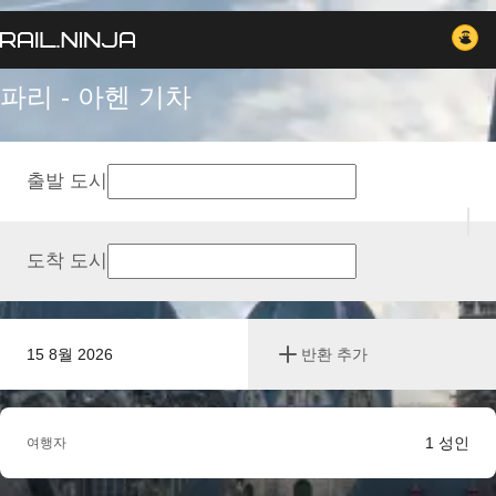
파리 - 아헨 기차
출발 도시
도착 도시
15 8월 2026
반환 추가
1
성인
여행자