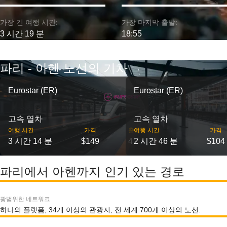
가장 긴 여행 시간:
가장 마지막 출발:
3 시간 19 분
18:55
파리 - 아헨 노선의 기차
Eurostar (ER)
Eurostar (ER)
고속 열차
고속 열차
여행 시간
가격
출발
여행 시간
가격
3 시간 14 분
$149
4
2 시간 46 분
$104
파리에서 아헨까지 인기 있는 경로
광범위한 네트워크
하나의 플랫폼, 34개 이상의 관광지, 전 세계 700개 이상의 노선.