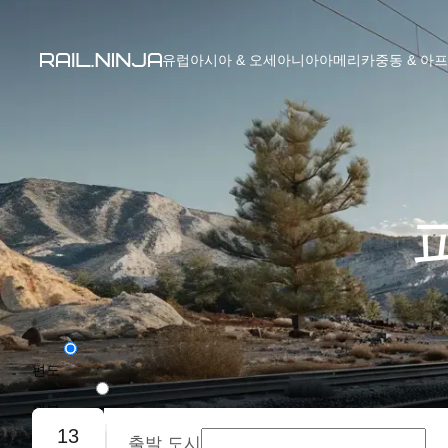
유럽
아시아 & 오세아니아
아메리카
중동 & 아
편도
왕복
13
출발 도시