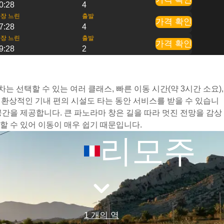
0:28
4
장 느린
출발
가격 확인
7:28
4
장 느린
출발
가격 확인
9:28
2
 선택할 수 있는 여러 클래스, 빠른 이동 시간(약 3시간 소요),
환상적인 기내 편의 시설도 타는 동안 서비스를 받을 수 있습니
간을 제공합니다. 큰 파노라마 창은 길을 따라 멋진 전망을 감상
 수 있어 이동이 매우 쉽기 때문입니다.
리모주
1 개의 역