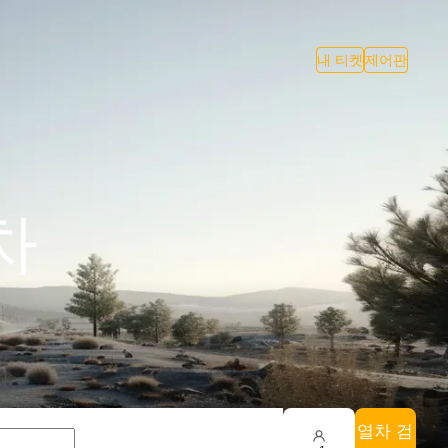
내 티켓
제어판
차
열차 검