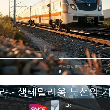
평균 일일 출발:
6
리 - 생테밀리옹 노선의 
TER