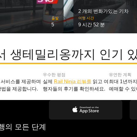
2 개의 변화가있는 기차
출발
여행 시간
5
9 시간 52 분
 생테밀리옹까지 인기 
우수한 평점
유연한 계획
 서비스를 제공하며
실제
Rail Ninja 리뷰를
읽고 여
최대 1년까
방법을 제공합니다.
행자들의 후기를 확인하세요.
예매할 수 있
여행의 모든 단계