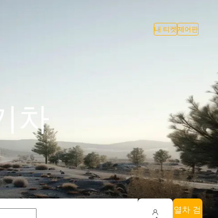
내 티켓
제어판
 기차
열차 검