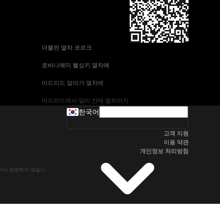
 더블린 열차 코르크
 로바니에미 헬싱키 열차에
 마드리드 말라가 열차에
 마드리드에서 알리 칸테 열차까지
한국어
 바르셀로나-말라가 열차
고객 지원
 부다페스트 프라하 기차에
이용 약관
개인정보 처리방침
 브라 티 슬라바에서 부다페스트 열차
유하거나 운영하지 않습니
 서울~울산열차
 알리 칸테에서 마드리드 열차
 오슬로 베르겐 고속 열차에