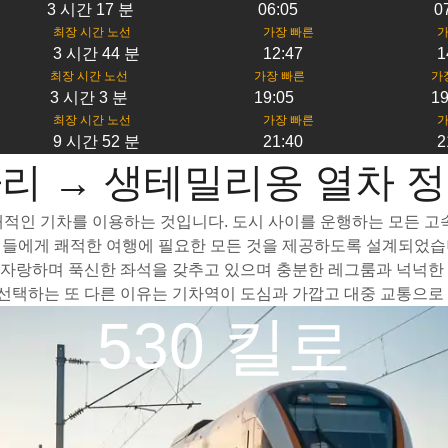
3 시간 17 분
06:05
0
최장 시간 노선
가장 빠른
가
3 시간 44 분
12:47
1
최장 시간 노선
가장 빠른
가
3 시간 3 분
19:05
19
최장 시간 노선
가장 빠른
가
9 시간 52 분
21:40
2
리 → 생테밀리옹 열차 
적인 기차를 이용하는 것입니다. 도시 사이를 운행하는 모든 고속 
객들에게 쾌적한 여행에 필요한 모든 것을 제공하도록 설계되었습니
자랑하며 푹신한 좌석을 갖추고 있으며 충분한 레그룸과 넉넉한 수
택하는 또 다른 이유는 기차역이 도심과 가깝고 대중 교통으로 
530 킬로