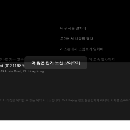
 대구 서울 열차에
 로마에서 나폴리 열차
 리스본에서 코임브라 열차에
나로 가는 고속 열차
 마드리드에서 세비야 고속 열차까지
더 많은 인기 노선 보여주기
ted (61211989)
 기차에
 바르셀로나 세비야 열차에
ng 49 Austin Road, KL, Hong Kong
는 고속 열차
 베를린에서 프라하 열차
 부산에서 서울 기차에
인으로 기차 티켓을 예약할 수 있는 예약 서비스입니다. Rail Ninja는 철도 운송업체가 아니며, 기차를 소
크 열차
 비엔나에서 프라하 고속 열차에
차
 스톡홀름 코펜하겐 기차에
속 열차에
 예테보리-스톡홀름 열차