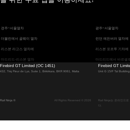
 경주~서울열차
 광주~서울열차
 더블린에서 골웨이 열차
 런던 에든버러 열차에
 리스본 라고스 열차에
 리스본 포르투 기차에
 마드리드-리스본 열차
 마드리드에서 바르셀로
Firebird GT Limited (OC 1451)
Firebird GT Limi
 말라가 마드리드 기차에
 바르셀로나 마드리드
432, Triq Fleur de Lys, Suite 1, Birkirkara, BKR 9061, Malta
Unit G 15/F Tal Buildi
 베니스 피렌체 기차에
 베니스에서 로마로 가
 부다페스트에서 브라 티 슬라바 열차
 부산~천안(아산)열차
Rail Ninja ®
All Rights Reserved © 2026
Rail Ninja는 온라
 비엔나 부다페스트 기차에
 비엔나에서 잘츠부르
다.
 서울에서 대구까지 열차
 서울에서 부산까지 기
 알부페이라 리스본 열차에
 에든버러에서 런던 고