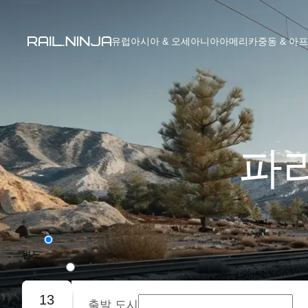
유럽
아시아 & 오세아니아
아메리카
중동 & 아
파리
편도
왕복
13
출발 도시