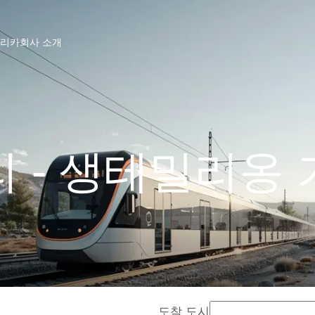
프리카
회사 소개
 - 생테밀리옹
도착 도시