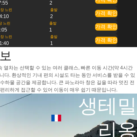
7:55
2
장 느린
출발
가격 확인
4:10
2
장 느린
출발
가격 확인
:05
1
장 느린
출발
가격 확인
1:40
1
정보
열차는 선택할 수 있는 여러 클래스, 빠른 이동 시간(약 4시간
다. 환상적인 기내 편의 시설도 타는 동안 서비스를 받을 수 있
하물 공간을 제공합니다. 큰 파노라마 창은 길을 따라 멋진 전
편리하게 접근할 수 있어 이동이 매우 쉽기 때문입니다.
생테밀
리옹