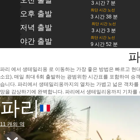
3 시간 7 분
최단 시간 노선
오후 출발
3 시간 38 분
최단 시간 노선
저녁 출발
3 시간 3 분
최단 시간 노선
야간 출발
9 시간 52 분
파
파리 에서 생테밀리옹 로 이동하는 가장 좋은 방법은 빠르고 현대
소요), 매일 최대 6회 출발하는 광범위한 시간표를 포함하여 승
습니다. 파리에서 생테밀리옹까지의 열차는 가볍고 넓은 객차를 
망을 감상하기에 완벽합니다. 파리에서 생테밀리옹까지 기차를 선
파리
11 개의 역