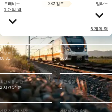
282 킬로
트레비소
밀라노
1 개의 역
6 개의 역
가장 빠른 출발:
최저 가격:
08:31
$60
최단 이동 시간:
평균 일일 출발:
2 시간 54 분
1
가장 긴 여행 시간:
가장 마지막 출발: