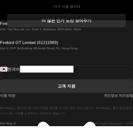
 대구 서울 열차에
 더블린 열차 코르크
더 많은 인기 노선 보여주기
Firebird GT Limited (OC 1451)
 더블린에서 골웨이 열차
432, Triq Fleur de Lys, Suite 1, Birkirkara, BKR 9061, Malta
 런던 에든버러 열차에
Firebird GT Limited (61211989)
Unit G 15/F Tal Building 49 Austin Road, KL, Hong Kong
 로마에서 나폴리 열차
 로바니에미 헬싱키 열차에
한국어
 리스본 라고스 열차에
 리스본 포르투 기차에
고객 지원
 리스본에서 코임브라 열차에
이용 약관
개인정보 처리방침
 마드리드 말라가 열차에
Rail Ninja는 온라인으로 기차 티켓을 예약할 수 있는 예약 서비스입니다. Rail Ninja는 철도 운송업체
 마드리드-리스본 열차
가 아니며, 기차를 소유하거나 운영하지 않습니다.
Rail Ninja ®
All Rights Reserved © 2026
 마드리드에서 바르셀로나로 가는 고속 열차