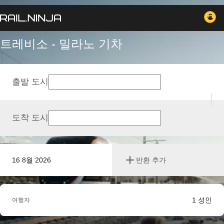
트레비소 - 밀라노 기차
출발 도시
도착 도시
16 8월 2026
반환 추가
1
성인
여행자