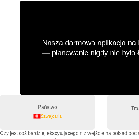
Nasza darmowa aplikacja na 
— planowanie nigdy nie było ł
Państwo
Tra
Szwajcaria
Czy jest coś bardziej ekscytującego niż wejście na pokład poc