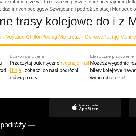
ia i zrobienia, że warto rozważyć poświęcenie przynajmniej kil
zkład innych pociągów Szwajcaria i podróż ze stacji Montreux 
ne trasy kolejowe do i z 
 - Veytaux-Chillon
Pociąg Montreux - Genewa
Pociąg Montre
Doskonała Ocena
Elastyczne planowanie
 i
Przeczytaj autentyczne
recenzje Rail
Możesz wygodnie r
tod
Ninja
i zobacz, co nasi podróżni
bilety kolejowe nawe
mówią o nas.
wyprzedzeniem!
 podróży —