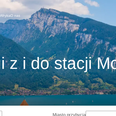
 Afryka
O nas
i z i do stacji M
Miasto przybycia