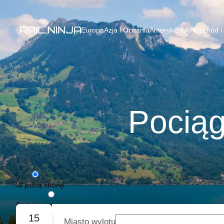
Europa
Azja i Oceania
Ameryki
Bliski Wschód i
Pociąg
W jedną stronę
Podróż w obie strony
15
Miasto wylotu