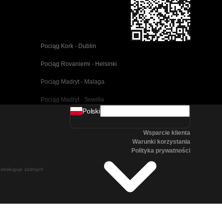
Pociąg Kork - Dublin
Pociąg Rovaniemi - Helsinki
Pociąg Madryt - Malaga
Pociąg Madryt - Sewilla
Polski
Pociąg Barcelona - Malaga
Wsparcie klienta
Pociąg Pusan - Cheonan(Asan)
Warunki korzystania
Polityka prywatności
Pociąg Wiedeń - Salzburg
ie obsługuje żadnych
Pociąg Seul - Pusan
Pociąg Göteborg - Stockholm
Pociąg Salzburg - Wiedeń