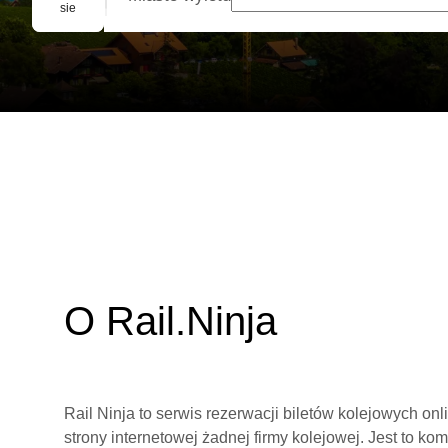
Rezerwacja grupowa
sie
O Rail.Ninja
Rail Ninja to serwis rezerwacji biletów kolejowych on
strony internetowej żadnej firmy kolejowej. Jest to ko