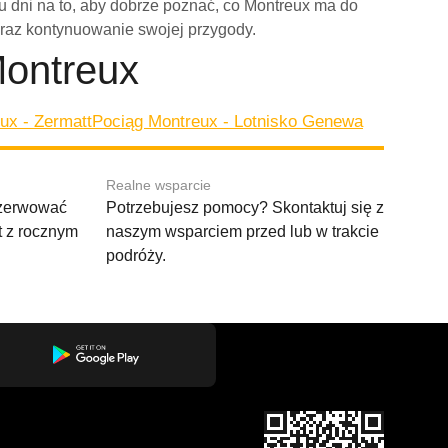
ku dni na to, aby dobrze poznać, co Montreux ma do
oraz kontynuowanie swojej przygody.
Montreux
ux - Zermatt
Pociąg Montreux - Lotnisko Genewa
Realne wsparcie
ezerwować
Potrzebujesz pomocy? Skontaktuj się z
t z rocznym
naszym wsparciem przed lub w trakcie
podróży.