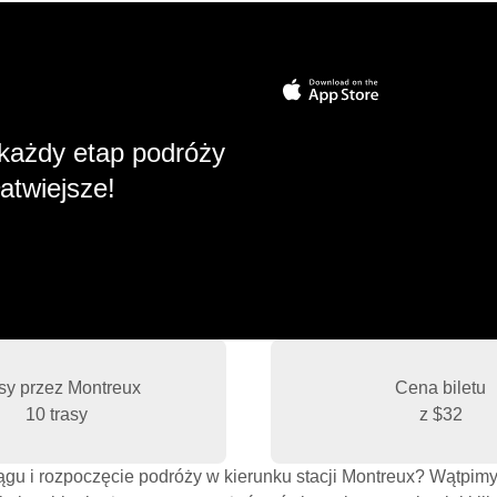
każdy etap podróży
atwiejsze!
sy przez Montreux
Cena biletu
10 trasy
z
$32
iągu i rozpoczęcie podróży w kierunku stacji Montreux? Wątpimy