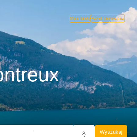
Moje bilety
Panel sterowania
ontreux
Wyszukaj