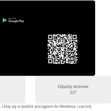
Odjazdy dziennie
227
. Udaj się w podróż pociągiem do Montreux i zacznij