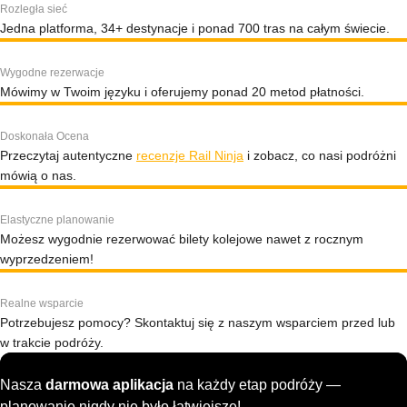
Rozległa sieć
Jedna platforma, 34+ destynacje i ponad 700 tras na całym świecie.
Wygodne rezerwacje
Mówimy w Twoim języku i oferujemy ponad 20 metod płatności.
Doskonała Ocena
Przeczytaj autentyczne
recenzje Rail Ninja
i zobacz, co nasi podróżni
mówią o nas.
Elastyczne planowanie
Możesz wygodnie rezerwować bilety kolejowe nawet z rocznym
wyprzedzeniem!
Realne wsparcie
Potrzebujesz pomocy? Skontaktuj się z naszym wsparciem przed lub
w trakcie podróży.
Nasza
darmowa aplikacja
na każdy etap podróży —
planowanie nigdy nie było łatwiejsze!