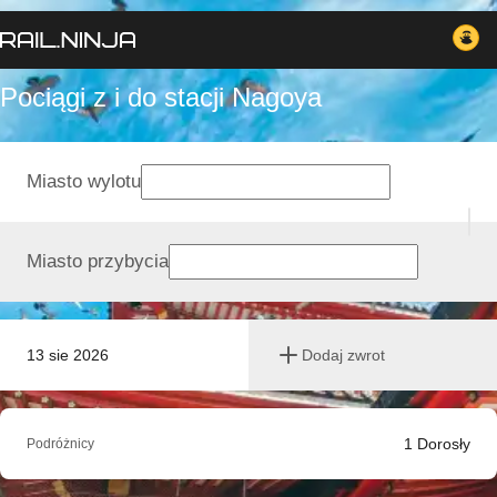
Pociągi z i do stacji Nagoya
Miasto wylotu
Miasto przybycia
13 sie 2026
Dodaj zwrot
1
Dorosły
Podróżnicy