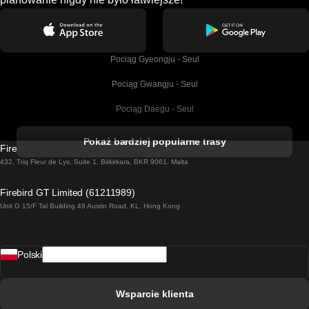
Pociąg Gyeongju - Seul
Pociąg Gwangju - Seul
Pociąg Daegu - Seul
Pociąg Kork - Dublin
Pokaż bardziej popularne trasy
Firebird GT Limited (OC 1451)
Pociąg Dublin - Galway
432, Triq Fleur de Lys, Suite 1, Birkirkara, BKR 9061, Malta
Pociąg Londyn - Edinburgh
Firebird GT Limited (61211989)
Unit G 15/F Tal Building 49 Austin Road, KL, Hong Kong
Pociąg Rzym - Neapol
Pociąg Rovaniemi - Helsinki
Polski
Pociąg Lizbona - Lagos
Pociąg Lizbona - Porto
Wsparcie klienta
Pociąg Lizbona - Coimbra