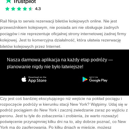
Rail Ninja to serwis rezerwacji biletów kolejowych online. Nie jest
przewoźnikiem kolejowym, nie posiada ani nie obsługuje żadnych
pociągów i nie reprezentuje oficjalnej strony internetowej żadnej firmy
kolejowej. Jest to komercyjna działalność, która ułatwia rezerwację
biletów kolejowych przez Internet.
Nasza darmowa aplikacja na każdy etap podróży —
planowanie nigdy nie było łatwiejsze!
Czy jest coś bardziej ekscytującego niż wejście na pokład pociągu i
rozpoczęcie podróży w kierunku stacji New York? Wątpimy. Udaj się w
podróż pociągiem do New York i zacznij zwiedzanie zaraz po wyjściu z
peronu. Jest tu tyle do zobaczenia i zrobienia, że warto rozważyć
poświęcenie przynajmniej kilku dni na to, aby dobrze poznać, co New
York ma do zaoferowania. Po kilku dniach w mieście, możesz