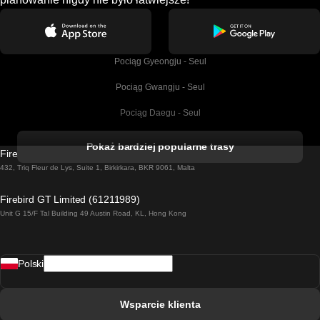
Pociąg Gyeongju - Seul
Pociąg Gwangju - Seul
Pociąg Daegu - Seul
Pociąg Kork - Dublin
Pokaż bardziej popularne trasy
Firebird GT Limited (OC 1451)
Pociąg Dublin - Galway
432, Triq Fleur de Lys, Suite 1, Birkirkara, BKR 9061, Malta
Pociąg Londyn - Edinburgh
Firebird GT Limited (61211989)
Unit G 15/F Tal Building 49 Austin Road, KL, Hong Kong
Pociąg Rzym - Neapol
Pociąg Rovaniemi - Helsinki
Polski
Pociąg Lizbona - Lagos
Pociąg Lizbona - Porto
Wsparcie klienta
Pociąg Lizbona - Coimbra