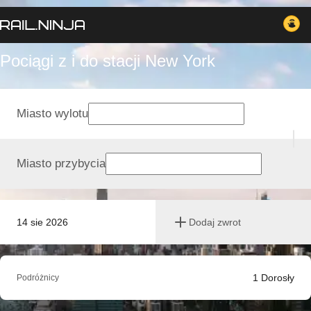
Pociągi z i do stacji New York
Miasto wylotu
Miasto przybycia
14 sie 2026
Dodaj zwrot
1
Dorosły
Podróżnicy