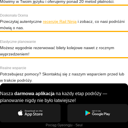
Mówimy w Twoim języku i oferujemy ponad 20 metod płatności.
Doskonała Ocena
Przeczytaj autentyczne
recenzje Rail Ninja
i zobacz, co nasi podróżni
mówią o nas.
Elastyczne planowanie
Możesz wygodnie rezerwować bilety kolejowe nawet z rocznym
wyprzedzeniem!
Realne wsparcie
Potrzebujesz pomocy? Skontaktuj się z naszym wsparciem przed lub
w trakcie podróży.
Nasza
darmowa aplikacja
na każdy etap podróży —
planowanie nigdy nie było łatwiejsze!
Pociąg Gyeongju - Seul