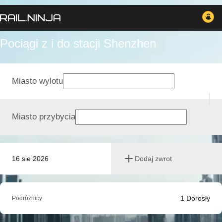
Pociągi z i do stacji Shenzhen
Miasto wylotu
Miasto przybycia
16 sie 2026
Dodaj zwrot
1
Dorosły
Podróżnicy