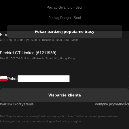
Pociąg Gwangju - Seul
Pociąg Daegu - Seul
Pociąg Kork - Dublin
Pokaż bardziej popularne trasy
Firebird GT Limited (OC 1451)
Pociąg Dublin - Galway
432, Triq Fleur de Lys, Suite 1, Birkirkara, BKR 9061, Malta
Pociąg Londyn - Edinburgh
Firebird GT Limited (61211989)
Unit G 15/F Tal Building 49 Austin Road, KL, Hong Kong
Pociąg Rzym - Neapol
Pociąg Rovaniemi - Helsinki
Polski
Pociąg Lizbona - Lagos
Pociąg Lizbona - Porto
Wsparcie klienta
Pociąg Lizbona - Coimbra
Warunki korzystania
Polityka prywatności
Pociąg Madryt - Malaga
Rail Ninja to serwis rezerwacji biletów kolejowych online. Rail Ninja nie jest przewoźnikiem
Pociąg Madryt - Lizbona
kolejowym i nie posiada ani nie obsługuje żadnych pociągów.