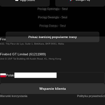
Pociąg Gyeongju - Seul
Pociąg Gwangju - Seul
Pociąg Daegu - Seul
Pociąg Kork - Dublin
Pokaż bardziej popularne trasy
Firebird GT Limited (OC 1451)
Pociąg Dublin - Galway
432, Triq Fleur de Lys, Suite 1, Birkirkara, BKR 9061, Malta
Pociąg Londyn - Edinburgh
Firebird GT Limited (61211989)
Unit G 15/F Tal Building 49 Austin Road, KL, Hong Kong
Pociąg Rzym - Neapol
Pociąg Rovaniemi - Helsinki
Polski
Pociąg Lizbona - Lagos
Pociąg Lizbona - Porto
Wsparcie klienta
Pociąg Lizbona - Coimbra
Warunki korzystania
Polityka prywatności
Pociąg Madryt - Malaga