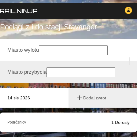
Pociągi z i do stacji Stavanger
Miasto wylotu
Miasto przybycia
14 sie 2026
Dodaj zwrot
1
Dorosły
Podróżnicy