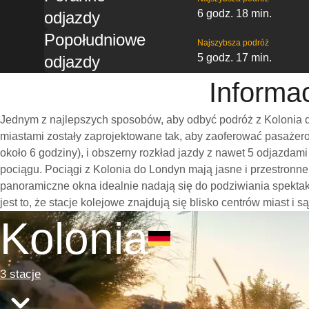
6 godz. 18 min.
odjazdy
Popołudniowe
Najszybsza podróż
5 godz. 17 min.
odjazdy
Informa
Jednym z najlepszych sposobów, aby odbyć podróż z Kolonia d
miastami zostały zaprojektowane tak, aby zaoferować pasażero
około 6 godziny), i obszerny rozkład jazdy z nawet 5 odjazda
pociągu. Pociągi z Kolonia do Londyn mają jasne i przestronn
panoramiczne okna idealnie nadają się do podziwiania spekt
jest to, że stacje kolejowe znajdują się blisko centrów miast i
Kolonia
3 stacje