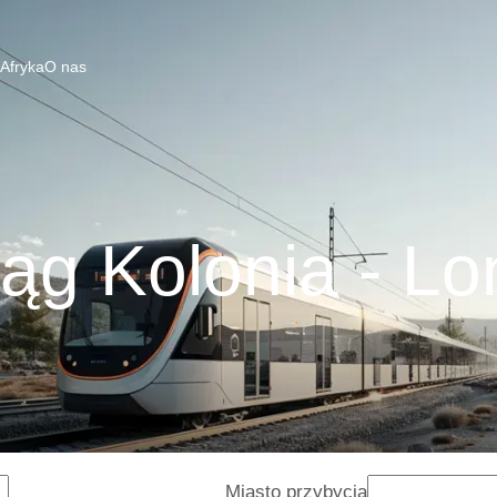
 Afryka
O nas
ąg Kolonia - L
Miasto przybycia