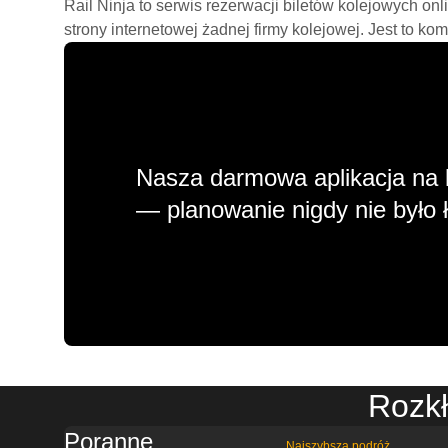
Rail Ninja to serwis rezerwacji biletów kolejowych on
strony internetowej żadnej firmy kolejowej. Jest to ko
Nasza darmowa aplikacja na 
— planowanie nigdy nie było ł
Rozkł
Poranne
Najszybsza podróż