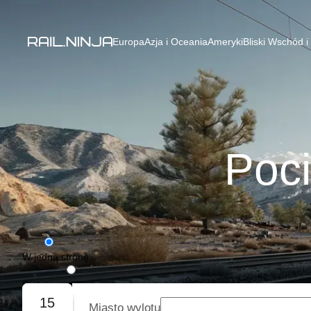
Europa
Azja i Oceania
Ameryki
Bliski Wschód i
Poci
W jedną stronę
Podróż w obie strony
15
Miasto wylotu