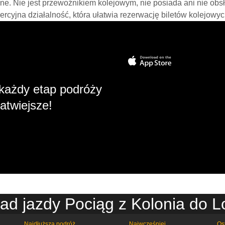
line. Nie jest przewoźnikiem kolejowym, nie posiada ani nie obs
mercyjna działalność, która ułatwia rezerwację biletów kolejowyc
każdy etap podróży
atwiejsze!
ad jazdy Pociąg z Kolonia do 
Najdłuższa podróż
Najwcześniej
Os