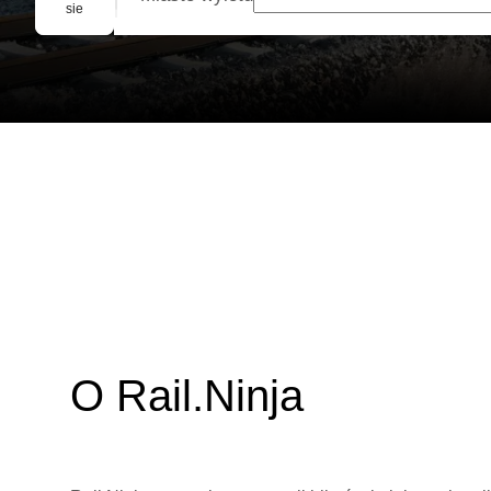
Rezerwacja grupowa
sie
O Rail.Ninja