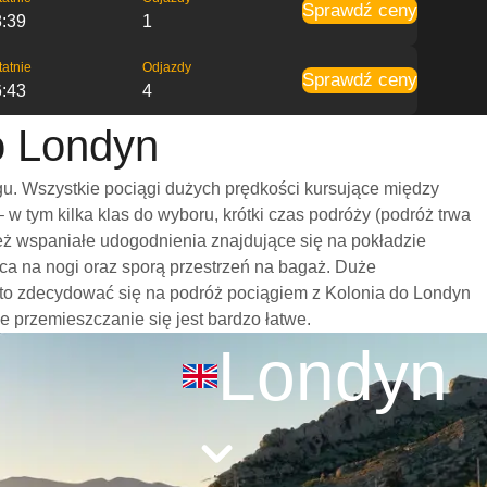
Sprawdź ceny
8:39
1
tatnie
Odjazdy
Sprawdź ceny
6:43
4
o Londyn
u. Wszystkie pociągi dużych prędkości kursujące między
 tym kilka klas do wyboru, krótki czas podróży (podróż trwa
eż wspaniałe udogodnienia znajdujące się na pokładzie
ca na nogi oraz sporą przestrzeń na bagaż. Duże
rto zdecydować się na podróż pociągiem z Kolonia do Londyn
że przemieszczanie się jest bardzo łatwe.
Londyn