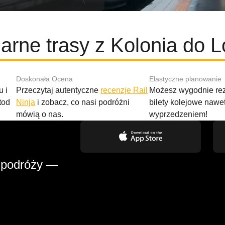
arne trasy z Kolonia do 
Doskonała Ocena
Elastyczne planowanie
 i
Przeczytaj autentyczne
recenzje Rail
Możesz wygodnie r
tod
Ninja
i zobacz, co nasi podróżni
bilety kolejowe nawe
mówią o nas.
wyprzedzeniem!
 podróży —