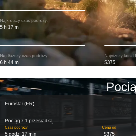
Najkrótszy czas podróży:
5 h 17 m
Najdłuższy czas podróży:
Najniższy koszt 
6 h 44 m
$375
Pocią
Eurostar (ER)
Pociąg z 1 przesiadką
Czas podróży
Cena od
5 godz. 17 min.
$375