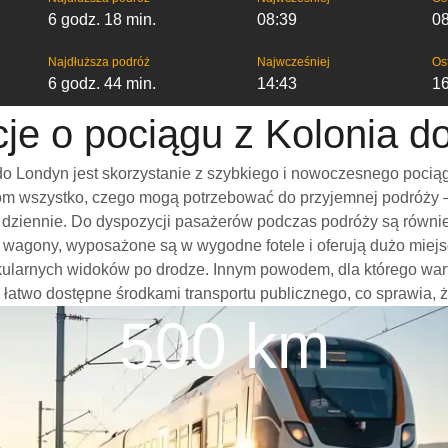
6 godz. 18 min.
08:39
0
Najdłuższa podróż
Najwcześniej
Os
6 godz. 44 min.
14:43
1
cje o pociągu z Kolonia d
o Londyn jest skorzystanie z szybkiego i nowoczesnego pociąg
m wszystko, czego mogą potrzebować do przyjemnej podróży – w
mi dziennie. Do dyspozycji pasażerów podczas podróży są równi
e wagony, wyposażone są w wygodne fotele i oferują dużo miejs
akularnych widoków po drodze. Innym powodem, dla którego wa
 są łatwo dostępne środkami transportu publicznego, co sprawia, 
500 km