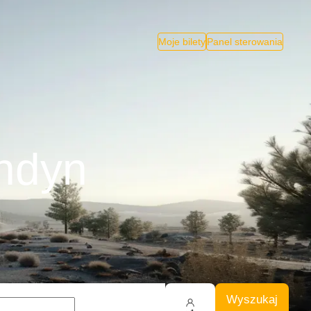
Moje bilety
Panel sterowania
ondyn
Wyszukaj