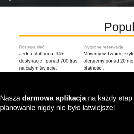
Popul
Rozległa sieć
Wygodne rezerwacje
Jedna platforma, 34+
Mówimy w Twoim języku
destynacje i ponad 700 tras
oferujemy ponad 20 me
na całym świecie.
płatności.
Nasza
darmowa aplikacja
na każdy etap
planowanie nigdy nie było łatwiejsze!