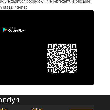
ługuje żadnych pociągów i nie reprezentuje oficjalnej
h przez Internet.
Londyn
tatnie
Odjazdy