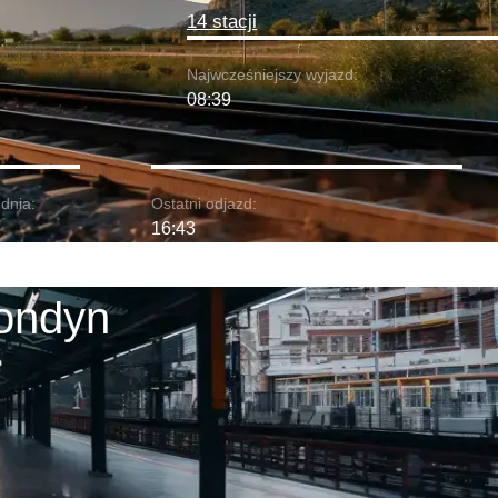
14 stacji
Najwcześniejszy wyjazd:
08:39
dnia:
Ostatni odjazd:
16:43
Londyn