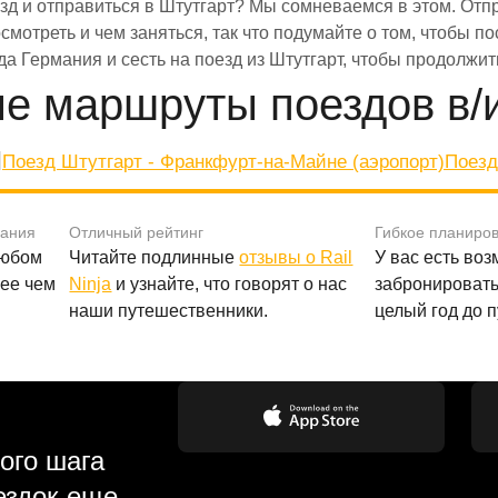
зд и отправиться в Штутгарт? Мы сомневаемся в этом. Отпр
 посмотреть и чем заняться, так что подумайте о том, чтобы
да Германия и сесть на поезд из Штутгарт, чтобы продолжи
е маршруты поездов в/и
я
Поезд Штутгарт - Франкфурт-на-Майне (аэропорт)
Поезд
вания
Отличный рейтинг
Гибкое планиро
любом
Читайте подлинные
отзывы о Rail
У вас есть во
лее чем
Ninja
и узнайте, что говорят о нас
забронировать
наши путешественники.
целый год до 
ого шага
ездок еще