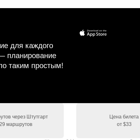
ие для каждого
 — планирование
ло таким простым!
тов через Штутгарт
Цена билета
29 маршрутов
от
$33