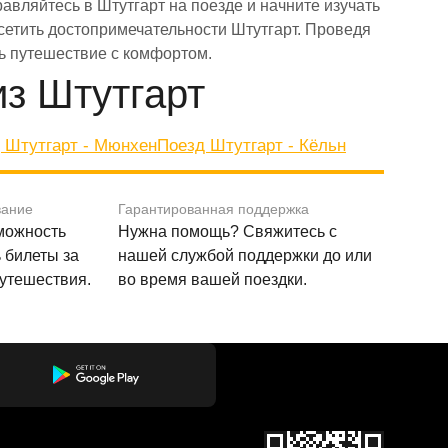
авляйтесь в Штутгарт на поезде и начните изучать
 посетить достопримечательности Штутгарт. Проведя
ть путешествие с комфортом.
з Штутгарт
 Штутгарт - Мюнхен
Поезд Штутгарт - Кёльн
вание
Гарантированная поддержка
зможность
Нужна помощь? Свяжитесь с
 билеты за
нашей службой поддержки до или
путешествия.
во время вашей поездки.