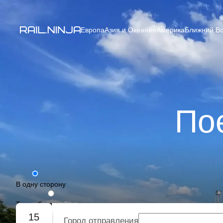
Европа
Азия и Океания
Америка
Ближний Во
Пое
В одну сторону
Туда-обратно
15
Город отправления