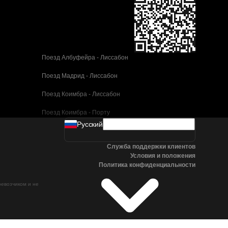
Поезд Албуфейра - Лиссабон
Поезд Мадрид - Лиссабон
Поезд Коимбра - Лиссабон
Поезд Коимбра - Порту
Pусский
Поезд Валенсия - Барселона
Служба поддержки клиентов
Поезд Севилья - Барселона
Условия и положения
Политика конфиденциальности
Поезд Малага - Барселона
ревозчиком и не
Поезд Малага - Мадрид
Поезд Кордова - Мадрид
Поезд Сан-Себастьян - Мадрид