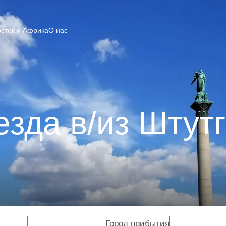
сток и Африка
О нас
зда в/из Штут
Город прибытия