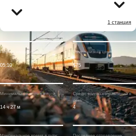
1 станция
Первое отправление:
Самая низкая цена:
05:10
$75
Минимальное время в пути:
Средн. кол-во отправлений в
день:
14 ч 27 м
4
Максимальное время в пути:
Последнее отправление: