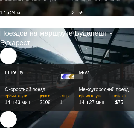
17 ч 24 м
21:55
Поездов на маршруте Будапешт -
Бухарест
EuroCity
MAV
Скоростной поезд
Междугородний поезд
Время в пути
Цена от
Отправлений
Время в пути
Цена от
14 ч 43 мин
$108
1
14 ч 27 мин
$75