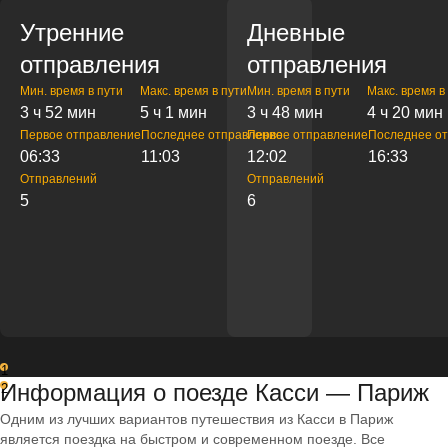
Утренние
Дневные
отправления
отправления
Мин. время в пути
Макс. время в пути
Мин. время в пути
Макс. время в
3 ч 52 мин
5 ч 1 мин
3 ч 48 мин
4 ч 20 мин
Первое отправление
Последнее отправление
Первое отправление
Последнее о
06:33
11:03
12:02
16:33
Отправлений
Отправлений
5
6
1
Информация о поезде Касси — Париж
2
Одним из лучших вариантов путешествия из Касси в Париж
является поездка на быстром и современном поезде. Все