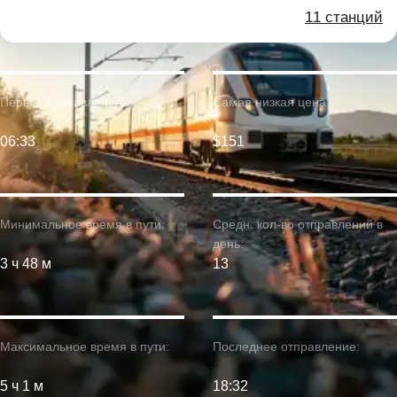
11 станций
Первое отправление:
Самая низкая цена:
06:33
$151
Минимальное время в пути:
Средн. кол-во отправлений в
день:
3 ч 48 м
13
Максимальное время в пути:
Последнее отправление:
5 ч 1 м
18:32