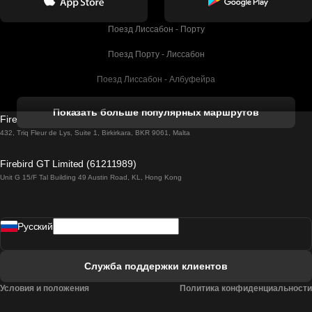
Поезд Лиссабон - Порту
Поезд Порту - Лиссабон
Поезд Лиссабон - Албуфейра
Поезд Албуфейра - Лиссабон
Показать больше популярных маршрутов
Firebird GT Limited (OC 1451)
Поезд Лиссабон - Лагос
432, Triq Fleur de Lys, Suite 1, Birkirkara, BKR 9061, Malta
Поезд Лагос - Лиссабон
Firebird GT Limited (61211989)
Unit G 15/F Tal Building 49 Austin Road, KL, Hong Kong
Поезд Лиссабон - Мадрид
Поезд Мадрид - Лиссабон
Pусский
Поезд Лиссабон - Фару
Поезд Фару - Лиссабон
Служба поддержки клиентов
Поезд Лиссабон - Коимбра
Условия и положения
Политика конфиденциальности
Поезд Коимбра - Лиссабон