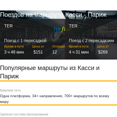
Поездов на маршруте Касси - Париж
TER
TER
Поезд с 1 пересадкой
Поезд с 2 пересадками
Время в пути
Цена от
Отправлений
Время в пути
Цена от
3 ч 48 мин
$151
12
4 ч 31 мин
$269
Популярные маршруты из Касси и
Париж
Широкая сеть
Одна платформа, 34+ направления, 700+ маршрутов по всему
миру.
Удобная система бронирования