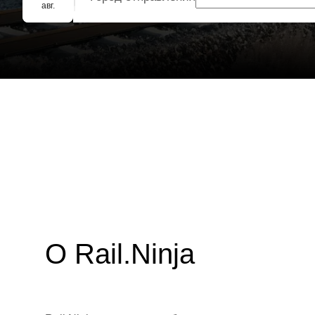
Групповое бронирование
авг.
О Rail.Ninja