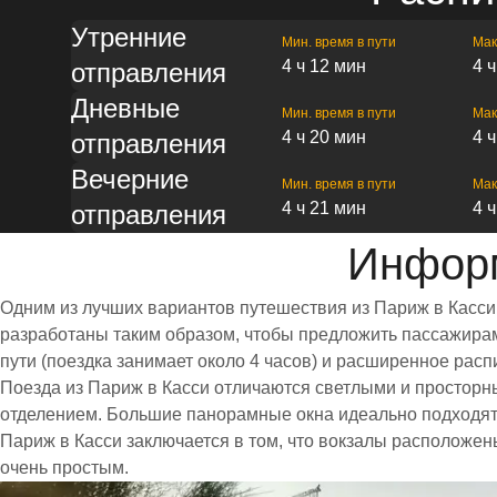
Утренние
Мин. время в пути
Мак
4 ч 12 мин
4 
отправления
Дневные
Мин. время в пути
Мак
4 ч 20 мин
4 
отправления
Вечерние
Мин. время в пути
Мак
4 ч 21 мин
4 
отправления
Информ
Одним из лучших вариантов путешествия из Париж в Касси
разработаны таким образом, чтобы предложить пассажирам 
пути (поездка занимает около 4 часов) и расширенное ра
Поезда из Париж в Касси отличаются светлыми и простор
отделением. Большие панорамные окна идеально подходят
Париж в Касси заключается в том, что вокзалы расположен
очень простым.