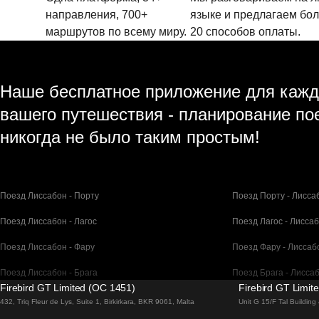
направления, 700+
языке и предлагаем бо
маршрутов по всему миру.
20 способов оплаты.
Наше бесплатное приложение для кажд
вашего путешествия - планирование по
никогда не было таким простым!
Поезд Лиссабон - Порту
Поезд Порту - Лисса
Поезд Лиссабон - Лагос
Поезд Лагос - Лисса
Поезд Лиссабон - Фару
Поезд Фару - Лиссаб
Поезд Лиссабон - Брага
Поезд Брага - Лисса
Firebird GT Limited (OC 1451)
Firebird GT Limit
Поезд Барселона - Мадрид
Поезд Мадрид - Бар
432, Triq Fleur de Lys, Suite 1, Birkirkara, BKR 9061, Malta
Unit G 15/F Tal Buildin