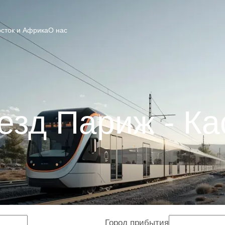
сток и Африка
О нас
езд Париж - Ка
Город прибытия