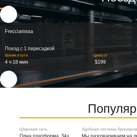
Frecciarossa
Поезд с 1 пересадкой
Время в пути
Цена от
4 ч 18 мин
$199
Популяр
Широкая сеть
Удобная система брониро
Одна платформа, 34+
Мы разговариваем на 