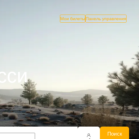
Мои билеты
Панель управления
сси
Поиск