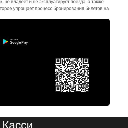
 не владеет и не эксплуатирует поезда, а также
торое упрощает процесс бронирования билетов на
 Касси