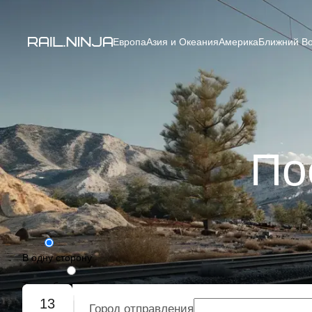
Европа
Азия и Океания
Америка
Ближний Во
По
В одну сторону
Туда-обратно
13
Город отправления