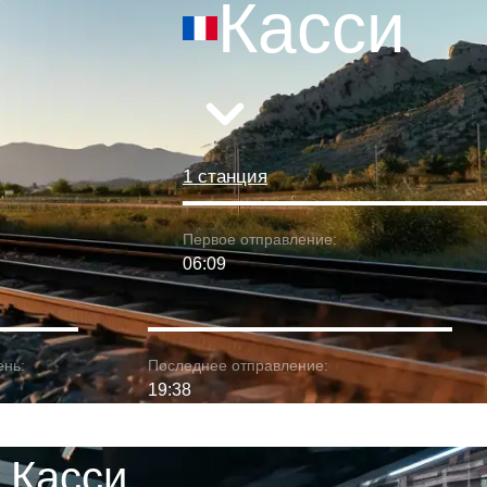
Касси
1 станция
Первое отправление:
06:09
ень:
Последнее отправление:
19:38
 Касси