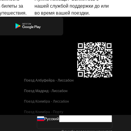
 билеты за
нашей службой поддержки до или
путешествия.
во время вашей поездки.
Поезд Албуфейра - Лиссабон
Поезд Мадрид - Лиссабон
Поезд Коимбра - Лиссабон
Поезд Коимбра - Порту
Pусский
Поезд Валенсия - Барселона