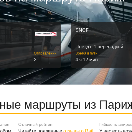
SNCF
Поезд с 1 пересадкой
Отправлений
Время в пути
2
4 ч 12 мин
ные маршруты из Париж
вания
Отличный рейтинг
Гибкое планиро
любом
Читайте подлинные
отзывы о Rail
У вас есть во