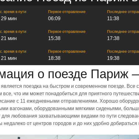
с. время в пути
Первое отправление
Последнее отпра
ч 29 мин
06:09
11:38
с. время в пути
Первое отправление
Последнее отпра
ч 21 мин
15:38
17:38
с. время в пути
Первое отправление
Последнее отпра
ч 21 мин
18:38
19:38
ация о поезде Париж 
 является поездка на быстром и современном поезде. Все 
все, что им может понадобиться для приятного путешестви
списание с 11 ежедневными отправлениями. Хорошо оборудо
ными вагонами, оборудованными мягкими сиденьями, больш
 для любования захватывающими видами по пути следовани
ы недалеко от центров городов и до них удобно добиратьс