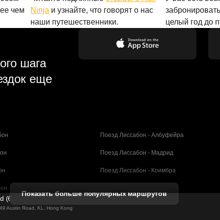
лее чем
Ninja
и узнайте, что говорят о нас
забронировать
наши путешественники.
целый год до 
ого шага
ездок еще
бон
Поезд Лиссабон - Албуфейра
бон
Поезд Лиссабон - Мадрид
он
Поезд Лиссабон - Коимбра
бон
Поезд Порту - Коимбра
Показать больше популярных маршрутов
ed (61211989)
селона
Поезд Барселона - Валенсия
g 49 Austin Road, KL, Hong Kong