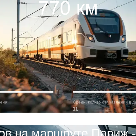
770 км
ена:
Средн. кол-во отправлений в д
11
ов на маршруте Париж -