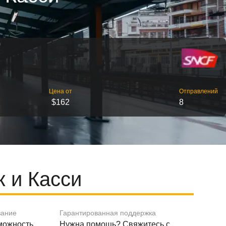
Цена от
Отправлений
$162
8
 и Касси
вание
Гарантированная поддержка
зможность
Нужна помощь? Свяжитесь с