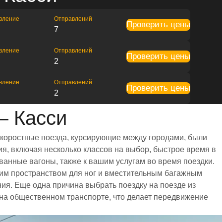
вление
Отправлений
Проверить цены
7
вление
Отправлений
Проверить цены
2
вление
Отправлений
Проверить цены
2
— Касси
скоростные поезда, курсирующие между городами, были
я, включая несколько классов на выбор, быстрое время в
ванные вагоны, также к вашим услугам во время поездки.
им пространством для ног и вместительным багажным
я. Еще одна причина выбрать поездку на поезде из
я на общественном транспорте, что делает передвижение