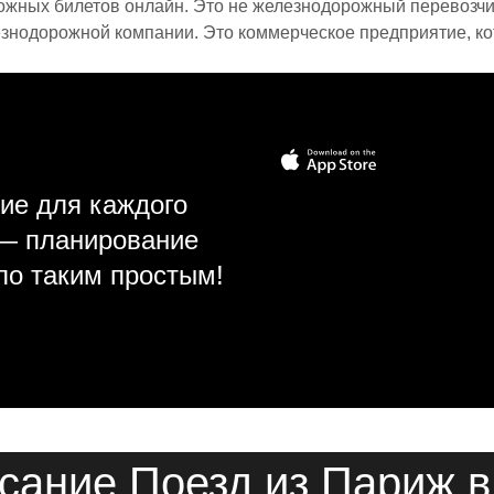
ожных билетов онлайн. Это не железнодорожный перевозчик,
знодорожной компании. Это коммерческое предприятие, ко
ие для каждого
 — планирование
ло таким простым!
сание Поезд из Париж в