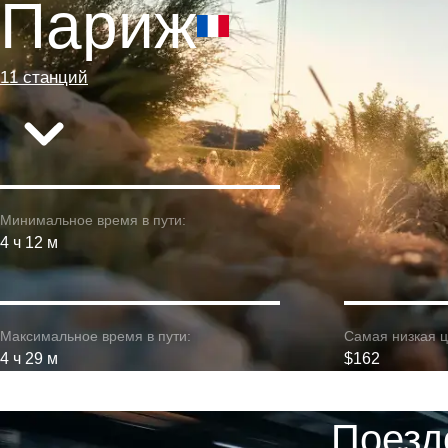
Париж
11 станций
Минимальное время в пути:
4 ч 12 м
Максимальное время в пути:
Самая низкая ц
4 ч 29 м
$162
Поезд