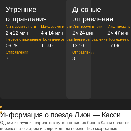
Утренние
Дневные
отправления
отправления
Мин. время в пути
Макс. время в пути
Мин. время в пути
Макс. время в
2 ч 22 мин
4 ч 14 мин
2 ч 24 мин
2 ч 47 мин
Первое отправление
Последнее отправление
Первое отправление
Последнее о
06:28
11:40
13:10
17:06
Отправлений
Отправлений
7
3
1
Информация о поезде Лион — Касси
2
Одним из лучших вариантов путешествия из Лион в Касси является
поездка на быстром и современном поезде. Все скоростные