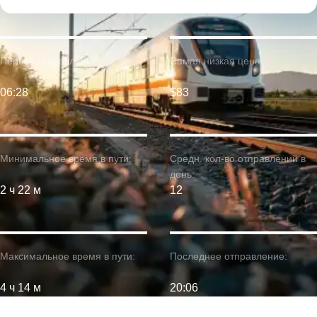
Первое отправление:
Самая низкая цена:
06:28
$83
Минимальное время в пути:
Средн. кол-во отправлений в
день:
2 ч 22 м
12
Максимальное время в пути:
Последнее отправление:
4 ч 14 м
20:06