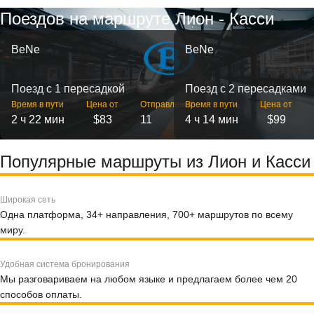
Поездов на маршруте Лион - Касси
BeNe
BeNe
Поезд с 1 пересадкой
Поезд с 2 пересадками
Время в пути
Цена от
Отправлений
Время в пути
Цена от
2 ч 22 мин
$83
11
4 ч 14 мин
$99
Популярные маршруты из Лион и Касси
Широкая сеть
Одна платформа, 34+ направления, 700+ маршрутов по всему
миру.
Удобная система бронирования
Мы разговариваем на любом языке и предлагаем более чем 20
способов оплаты.