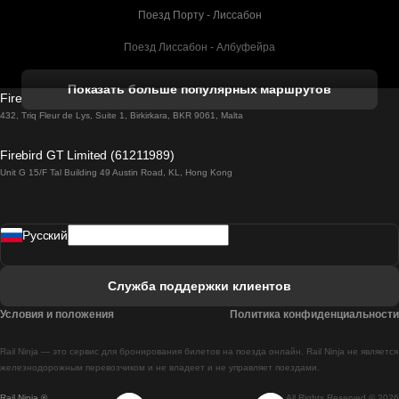
Поезд Порту - Лиссабон
Поезд Лиссабон - Албуфейра
Поезд Албуфейра - Лиссабон
Показать больше популярных маршрутов
Firebird GT Limited (OC 1451)
Поезд Лиссабон - Лагос
432, Triq Fleur de Lys, Suite 1, Birkirkara, BKR 9061, Malta
Поезд Лагос - Лиссабон
Firebird GT Limited (61211989)
Unit G 15/F Tal Building 49 Austin Road, KL, Hong Kong
Поезд Лиссабон - Мадрид
Поезд Мадрид - Лиссабон
Pусский
Поезд Лиссабон - Фару
Поезд Фару - Лиссабон
Служба поддержки клиентов
Поезд Лиссабон - Коимбра
Условия и положения
Политика конфиденциальности
Поезд Коимбра - Лиссабон
Rail Ninja — это сервис для бронирования билетов на поезда онлайн. Rail Ninja не является
Поезд Лиссабон - Брага
железнодорожным перевозчиком и не владеет и не управляет поездами.
Rail Ninja ®
All Rights Reserved © 2026