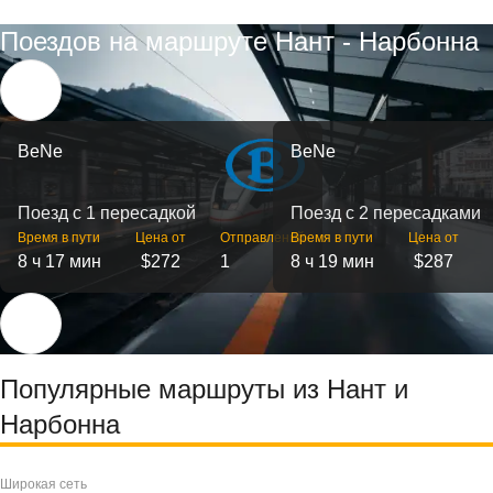
Поездов на маршруте Нант - Нарбонна
BeNe
BeNe
Поезд с 1 пересадкой
Поезд с 2 пересадками
Время в пути
Цена от
Отправлений
Время в пути
Цена от
8 ч 17 мин
$272
1
8 ч 19 мин
$287
Популярные маршруты из Нант и
Нарбонна
Широкая сеть