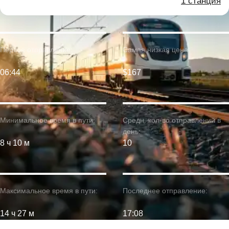
1 станция
Первое отправление:
Самая низкая цена:
06:44
$167
Минимальное время в пути:
Средн. кол-во отправлений в
день:
8 ч 10 м
10
Максимальное время в пути:
Последнее отправление:
14 ч 27 м
17:08