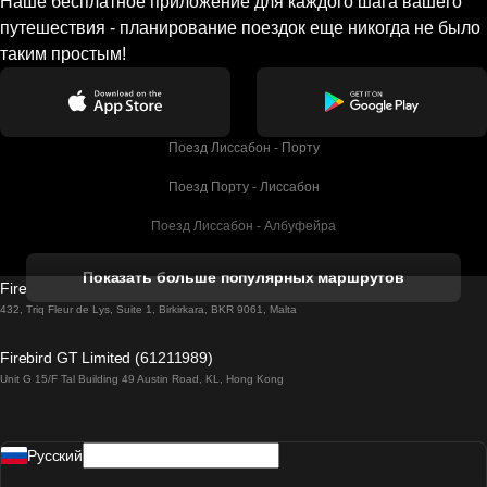
Наше бесплатное приложение для каждого шага вашего
путешествия - планирование поездок еще никогда не было
таким простым!
Поезд Лиссабон - Порту
Поезд Порту - Лиссабон
Поезд Лиссабон - Албуфейра
Поезд Албуфейра - Лиссабон
Показать больше популярных маршрутов
Firebird GT Limited (OC 1451)
Поезд Лиссабон - Лагос
432, Triq Fleur de Lys, Suite 1, Birkirkara, BKR 9061, Malta
Поезд Лагос - Лиссабон
Firebird GT Limited (61211989)
Unit G 15/F Tal Building 49 Austin Road, KL, Hong Kong
Поезд Лиссабон - Мадрид
Поезд Мадрид - Лиссабон
Pусский
Поезд Лиссабон - Фару