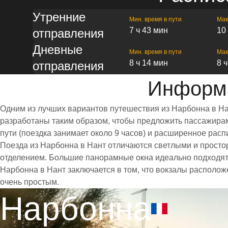
Утренние
Мин. время в пути
Мак
7 ч 43 мин
10
отправления
Дневные
Мин. время в пути
Мак
8 ч 14 мин
8 
отправления
Информа
Одним из лучших вариантов путешествия из Нарбонна в На
разработаны таким образом, чтобы предложить пассажирам 
пути (поездка занимает около 9 часов) и расширенное ра
Поезда из Нарбонна в Нант отличаются светлыми и прост
отделением. Большие панорамные окна идеально подходят
Нарбонна в Нант заключается в том, что вокзалы располож
очень простым.
Нарбонна