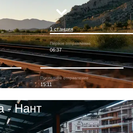
1 станция
Первое отправление:
06:37
ень:
Последнее отправление:
15:11
 - Нант