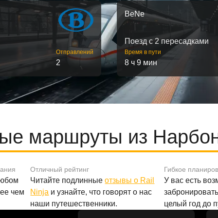
BeNe
Поезд с 2 пересадками
Отправлений
Время в пути
2
8 ч 9 мин
ые маршруты из Нарбон
вания
Отличный рейтинг
Гибкое планиро
любом
Читайте подлинные
отзывы о Rail
У вас есть во
лее чем
Ninja
и узнайте, что говорят о нас
забронировать
наши путешественники.
целый год до 