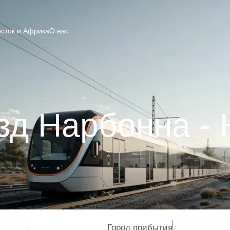
сток и Африка
О нас
зд Нарбонна - 
Город прибытия