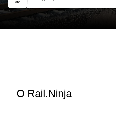
Групповое бронирование
авг.
О Rail.Ninja