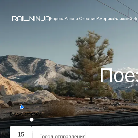
Европа
Азия и Океания
Америка
Ближний Во
Пое
В одну сторону
Туда-обратно
15
Город отправления