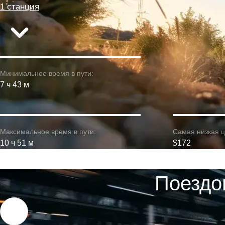
1 станция
Минимальное время в пути:
7 ч 43 м
Максимальное время в пути:
Самая низкая ц
10 ч 51 м
$172
Поездо