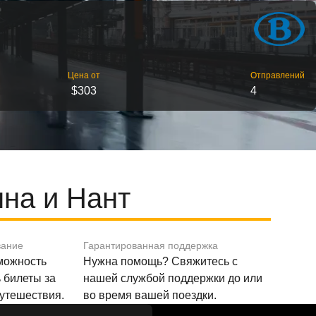
Цена от
Отправлений
$303
4
на и Нант
вание
Гарантированная поддержка
зможность
Нужна помощь? Свяжитесь с
 билеты за
нашей службой поддержки до или
путешествия.
во время вашей поездки.