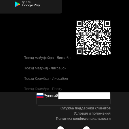
Поезд Албуфейра - Лиссабон
Поезд Мадрид - Лиссабон
Поезд Коимбра - Лиссабон
Поезд Коимбра - Порту
Pусский
Поезд Валенсия - Барселона
Служба поддержки клиентов
Поезд Севилья - Барселона
Условия и положения
Политика конфиденциальности
Поезд Малага - Барселона