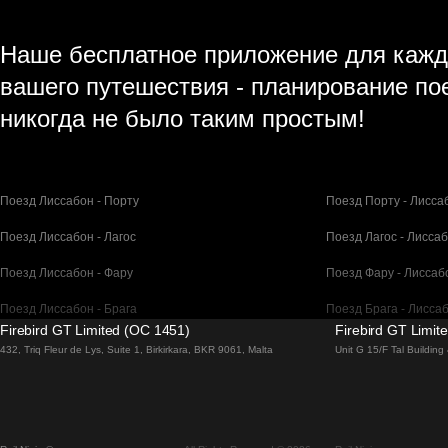
Наше бесплатное приложение для кажд
вашего путешествия - планирование по
никогда не было таким простым!
Поезд Лиссабон - Порту
Поезд Порту - Лисса
Поезд Лиссабон - Лагос
Поезд Лагос - Лисса
Поезд Лиссабон - Фару
Поезд Фару - Лиссаб
Поезд Лиссабон - Брага
Поезд Брага - Лисса
Firebird GT Limited (OC 1451)
Firebird GT Limit
Поезд Барселона - Мадрид
Поезд Мадрид - Бар
432, Triq Fleur de Lys, Suite 1, Birkirkara, BKR 9061, Malta
Unit G 15/F Tal Buildin
Поезд Барселона - Париж
Поезд Париж - Барс
Поезд Барселона - Сан-Себастьян
Поезд Сан-Себастья