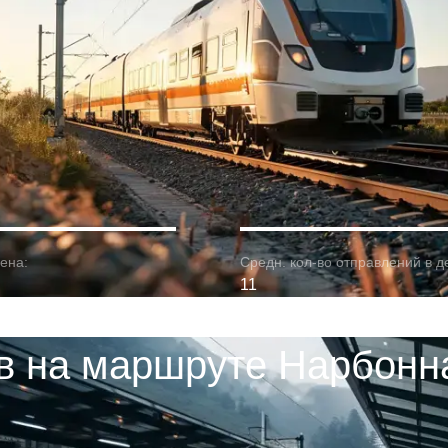
ена:
Средн. кол-во отправлений в д
11
в на маршруте Нарбонна