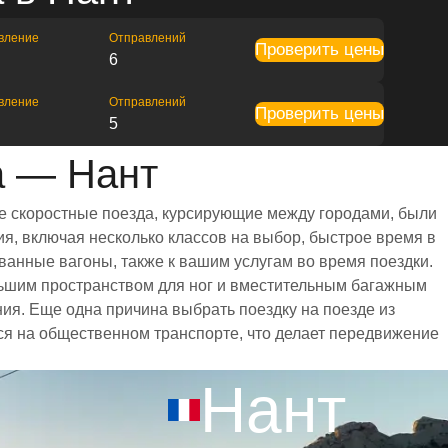
вление
Отправлений
Проверить цены
6
вление
Отправлений
Проверить цены
5
а — Нант
се скоростные поезда, курсирующие между городами, были
я, включая несколько классов на выбор, быстрое время в
ванные вагоны, также к вашим услугам во время поездки.
ьшим пространством для ног и вместительным багажным
я. Еще одна причина выбрать поездку на поезде из
ься на общественном транспорте, что делает передвижение
Нант