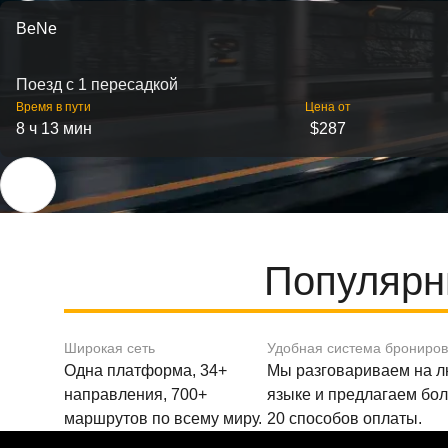
BeNe
Поезд с 1 пересадкой
Время в пути
Цена от
8 ч 13 мин
$287
Популярн
Широкая сеть
Удобная система брониро
Одна платформа, 34+
Мы разговариваем на 
направления, 700+
языке и предлагаем бо
маршрутов по всему миру.
20 способов оплаты.