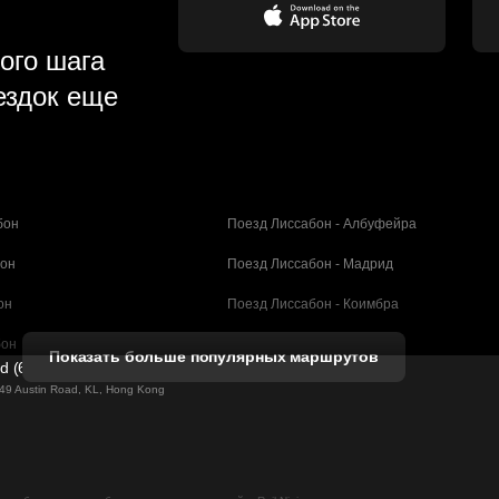
ого шага
ездок еще
бон
Поезд Лиссабон - Албуфейра
бон
Поезд Лиссабон - Мадрид
он
Поезд Лиссабон - Коимбра
бон
Поезд Порту - Коимбра
Показать больше популярных маршрутов
ed (61211989)
селона
Поезд Барселона - Валенсия
g 49 Austin Road, KL, Hong Kong
елона
Поезд Барселона - Севилья
н - Барселона
Поезд Барселона - Малага