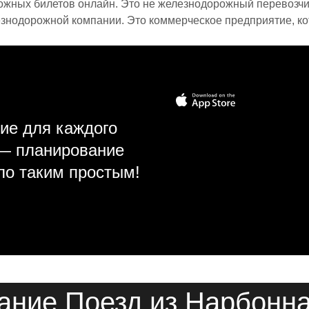
ожных билетов онлайн. Это не железнодорожный перевозчик,
знодорожной компании. Это коммерческое предприятие, ко
ие для каждого
 — планирование
ло таким простым!
ание Поезд из Нарбонна