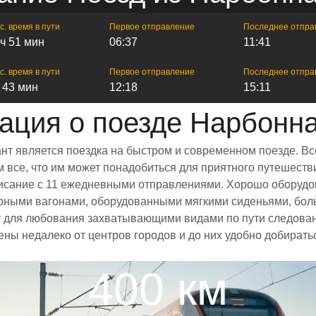
с. время в пути
Первое отправление
Последнее отпра
 ч 51 мин
06:37
11:41
с. время в пути
Первое отправление
Последнее отпра
ч 43 мин
12:18
15:11
ция о поезде Нарбонн
нт является поездка на быстром и современном поезде. В
все, что им может понадобиться для приятного путешестви
списание с 11 ежедневными отправлениями. Хорошо оборудо
орными вагонами, оборудованными мягкими сиденьями, бол
 для любования захватывающими видами по пути следовани
ены недалеко от центров городов и до них удобно добират
400 км