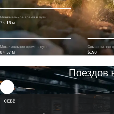
Минимальное время в пути:
7 ч 16 м
Максимальное время в пути:
Самая низкая ц
8 ч 57 м
$190
Поездов 
OEBB