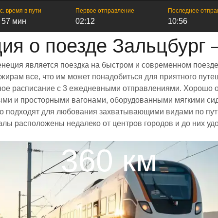
с. время в пути
Первое отправление
Последнее отпра
ч 57 мин
02:12
10:56
я о поезде Зальцбург
енеция является поездка на быстром и современном поезде
ирам все, что им может понадобиться для приятного путеш
енное расписание с 3 ежедневными отправлениями. Хорошо 
лыми и просторными вагонами, оборудованными мягкими си
 подходят для любования захватывающими видами по пути
залы расположены недалеко от центров городов и до них уд
360 км