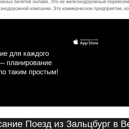
ожных билетов онлайн. Это не железнодорожный перевозчик,
знодорожной компании. Это коммерческое предприятие, ко
ие для каждого
 — планирование
ло таким простым!
сание Поезд из Зальцбург в В