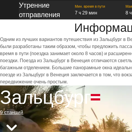
Утренние
Мин. время в пути
Мак
7 ч 29 мин
8 
отправления
Информаци
Одним из лучших вариантов путешествия из Зальцбург в В
были разработаны таким образом, чтобы предложить пассаж
время в пути (поездка занимает около 8 часов) и расшир
поездки. Поезда из Зальцбург в Венеция отличаются свет
багажным отделением. Большие панорамные окна идеально
поезде из Зальцбург в Венеция заключается в том, что вок
передвижение очень простым.
Зальцбург
9 станций