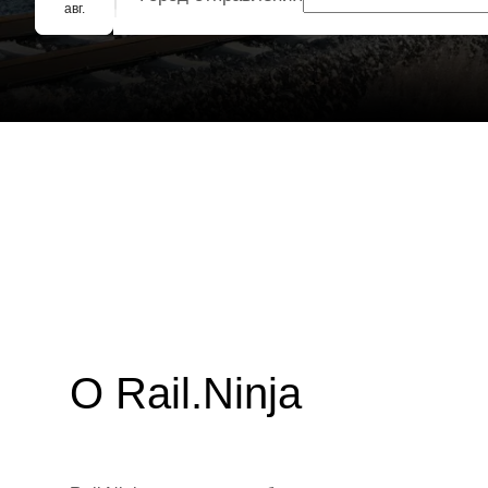
Групповое бронирование
авг.
О Rail.Ninja