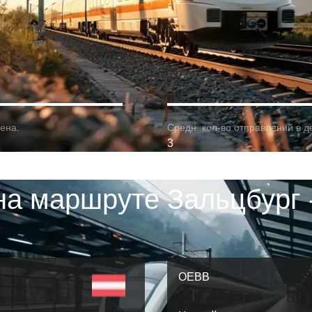
ена:
Средн. кол-во отправлений в д
3
на маршруте Зальцбург 
OEBB