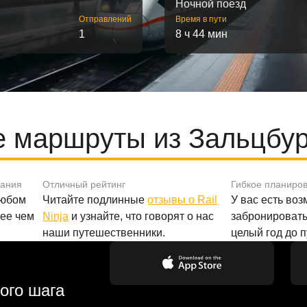
Ночной поезд
Отправлений
Время в пути
1
8 ч 44 мин
 маршруты из Зальцбур
вания
Отличный рейтинг
Гибкое планиро
любом
Читайте подлинные
отзывы о Rail
У вас есть во
лее чем
Ninja
и узнайте, что говорят о нас
забронировать
наши путешественники.
целый год до 
ого шага