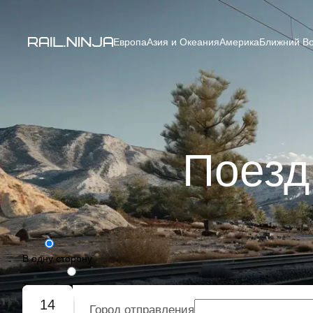
Европа
Азия и Океания
Америка
Ближний Во
Поезд
В одну сторону
Туда-обратно
14
Город отправления