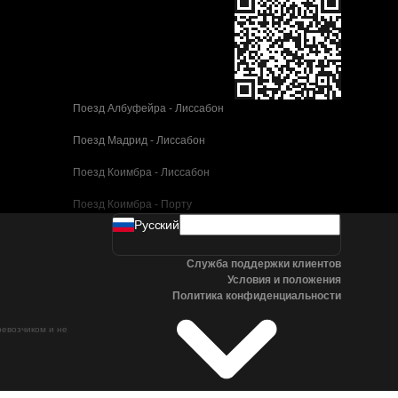
Поезд Албуфейра - Лиссабон
Поезд Мадрид - Лиссабон
Поезд Коимбра - Лиссабон
Поезд Коимбра - Порту
Pусский
Поезд Валенсия - Барселона
Служба поддержки клиентов
Поезд Севилья - Барселона
Условия и положения
Политика конфиденциальности
Поезд Малага - Барселона
ревозчиком и не
Поезд Малага - Мадрид
Поезд Кордова - Мадрид
Поезд Сан-Себастьян - Мадрид