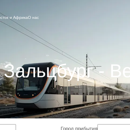
сток и Африка
О нас
 Зальцбург - В
Город прибытия