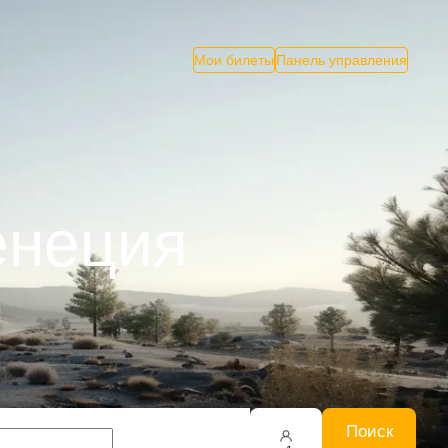
Мои билеты
Панель управления
енеция
Поиск