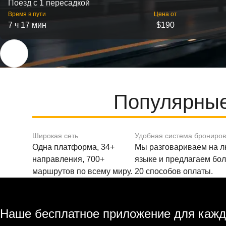
Поезд с 1 пересадкой
Время в пути
Цена от
7 ч 17 мин
$190
Популярные
Широкая сеть
Удобная система брониро
Одна платформа, 34+
Мы разговариваем на 
направления, 700+
языке и предлагаем бо
маршрутов по всему миру.
20 способов оплаты.
Наше бесплатное приложение для кажд