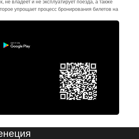
 не владеет и не эксплуатирует поезда, а также
торое упрощает процесс бронирования билетов на
енеция