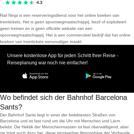
Rail Ninja is een reserveringsdienst voor het online boeken van
treintickets. Het is geen spoorwegmaatschappij, bezit of exploiteert
geen treinen en is geen officiële website van een
spoorwegmaatschappij. Het is een commercieel bedrijf dat het online
boeken van treintickets eenvoudiger maakt.
Unsere kostenlose App für jeden Schritt Ihrer Reise -
Reiseplanung war noch nie einfacher!
Wo befindet sich der Bahnhof Barcelona
Sants?
Der Bahnhof Sants liegt in einer der belebtesten Straßen von
Barcelona und ist fast rund um die Uhr mit Menschen und Lärm
belebt. Die Hektik der Menschenmassen ist fast überwältigend, aber
sie trägt auch dazu bei, diese einzigartige Atmosphäre der Vorfreude