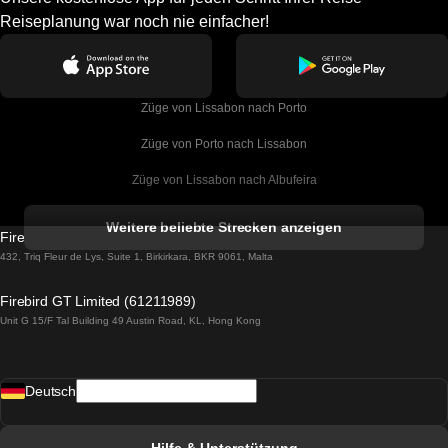
Reiseplanung war noch nie einfacher!
Züge von Lissabon nach Porto
Züge von Porto nach Lissabon
Züge von Lissabon nach Albufeira
Züge von Albufeira nach Lissabon
Weitere beliebte Strecken anzeigen
Firebird GT Limited (OC 1451)
Züge von Lissabon nach Lagos
432, Triq Fleur de Lys, Suite 1, Birkirkara, BKR 9061, Malta
Züge von Lagos nach Lissabon
Firebird GT Limited (61211989)
Unit G 15/F Tal Building 49 Austin Road, KL, Hong Kong
Züge von Lissabon nach Madrid
Züge von Madrid nach Lissabon
Deutsch
Züge von Lissabon nach Faro
Züge von Faro nach Lissabon