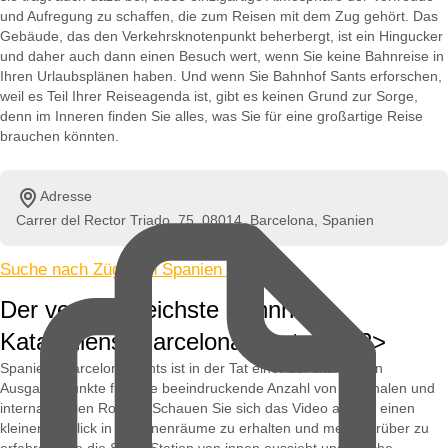
und Aufregung zu schaffen, die zum Reisen mit dem Zug gehört. Das
Gebäude, das den Verkehrsknotenpunkt beherbergt, ist ein Hingucker
und daher auch dann einen Besuch wert, wenn Sie keine Bahnreise in
Ihren Urlaubsplänen haben. Und wenn Sie Bahnhof Sants erforschen,
weil es Teil Ihrer Reiseagenda ist, gibt es keinen Grund zur Sorge,
denn im Inneren finden Sie alles, was Sie für eine großartige Reise
brauchen könnten.
Adresse
Carrer del Rector Triado, 75, 08014, Barcelona, Spanien
Suche nach Zügen in Spanien »
Der verkehrsreichste Bahnhof
Kataloniens: Barcelona Sants< / h2>
Spaniens Barcelona Sants ist in der Tat einer der wichtigsten
Ausgangspunkte für eine beeindruckende Anzahl von nationalen und
internationalen Routen. Schauen Sie sich das Video an, um einen
kleinen Einblick in die Innenräume zu erhalten und mehr darüber zu