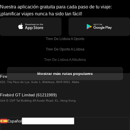
Nuestra aplicación gratuita para cada paso de tu viaje:
¡planificar viajes nunca ha sido tan fácil!
Tren De Lisboa A Oporto
Tren De Oporto A Lisboa
Tren De Lisboa A Albufeira
Tren De Albufeira A Lisboa
Mostrar más rutas populares
Firebird GT Limited (OC 1451)
Tren De Lisboa A Lagos
432, Triq Fleur de Lys, Suite 1, Birkirkara, BKR 9061, Malta
Tren De Lagos A Lisboa
Firebird GT Limited (61211989)
Unit G 15/F Tal Building 49 Austin Road, KL, Hong Kong
Tren De Lisboa A Madrid
Tren De Madrid A Lisboa
Español
Tren De Lisboa A Faro