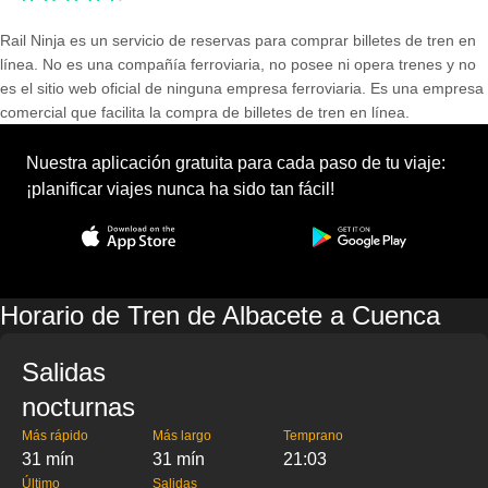
Rail Ninja es un servicio de reservas para comprar billetes de tren en
línea. No es una compañía ferroviaria, no posee ni opera trenes y no
es el sitio web oficial de ninguna empresa ferroviaria. Es una empresa
comercial que facilita la compra de billetes de tren en línea.
Nuestra aplicación gratuita para cada paso de tu viaje:
¡planificar viajes nunca ha sido tan fácil!
Horario de Tren de Albacete a Cuenca
Salidas
nocturnas
Más rápido
Más largo
Temprano
31 mín
31 mín
21:03
Último
Salidas