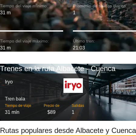
Tiempo del viaje mínimo:
Promedio de salidas diarias:
31 m
1
Tiempo del viaje máximo:
Último tren:
31 m
21:03
Trenes en la ruta Albacete - Cuenca
Iryo
Tren bala
Tiempo de viaje
Precio de
Salidas
31 mín
$89
1
Rutas populares desde Albacete y Cuenca