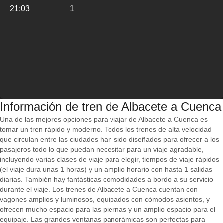
21:03
1
Información de tren de Albacete a Cuenca
Una de las mejores opciones para viajar de Albacete a Cuenca es
tomar un tren rápido y moderno. Todos los trenes de alta velocidad
que circulan entre las ciudades han sido diseñados para ofrecer a los
pasajeros todo lo que puedan necesitar para un viaje agradable,
incluyendo varias clases de viaje para elegir, tiempos de viaje rápidos
(el viaje dura unas 1 horas) y un amplio horario con hasta 1 salidas
diarias. También hay fantásticas comodidades a bordo a su servicio
durante el viaje. Los trenes de Albacete a Cuenca cuentan con
vagones amplios y luminosos, equipados con cómodos asientos, y
ofrecen mucho espacio para las piernas y un amplio espacio para el
equipaje. Las grandes ventanas panorámicas son perfectas para