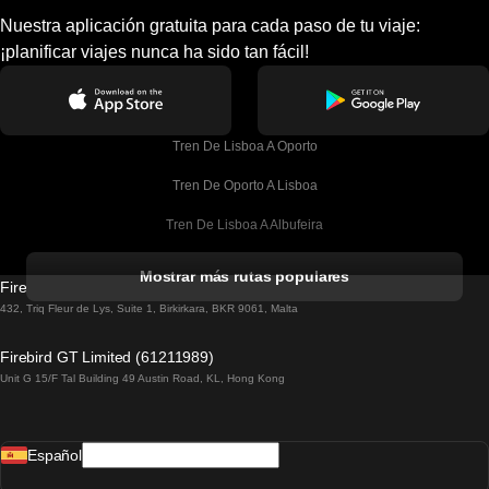
Nuestra aplicación gratuita para cada paso de tu viaje:
¡planificar viajes nunca ha sido tan fácil!
Tren De Lisboa A Oporto
Tren De Oporto A Lisboa
Tren De Lisboa A Albufeira
Tren De Albufeira A Lisboa
Mostrar más rutas populares
Firebird GT Limited (OC 1451)
Tren De Lisboa A Lagos
432, Triq Fleur de Lys, Suite 1, Birkirkara, BKR 9061, Malta
Tren De Lagos A Lisboa
Firebird GT Limited (61211989)
Unit G 15/F Tal Building 49 Austin Road, KL, Hong Kong
Tren De Lisboa A Madrid
Tren De Madrid A Lisboa
Español
Tren De Lisboa A Faro