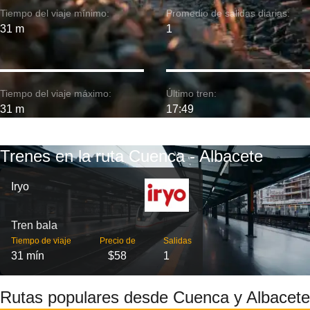
Tiempo del viaje mínimo:
Promedio de salidas diarias:
31 m
1
Tiempo del viaje máximo:
Último tren:
31 m
17:49
Trenes en la ruta Cuenca - Albacete
Iryo
Tren bala
Tiempo de viaje
Precio de
Salidas
31 mín
$58
1
Rutas populares desde Cuenca y Albacete