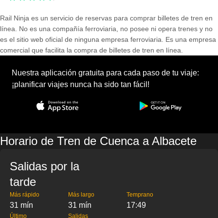
Rail Ninja es un servicio de reservas para comprar billetes de tren en
línea. No es una compañía ferroviaria, no posee ni opera trenes y no
es el sitio web oficial de ninguna empresa ferroviaria. Es una empresa
comercial que facilita la compra de billetes de tren en línea.
Nuestra aplicación gratuita para cada paso de tu viaje:
¡planificar viajes nunca ha sido tan fácil!
Horario de Tren de Cuenca a Albacete
Salidas por la
tarde
Más rápido
Más largo
Temprano
31 mín
31 mín
17:49
Último
Salidas