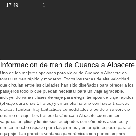
17:49
1
Información de tren de Cuenca a Albacete
Una de las mejores opciones para viajar de Cuenca a Albacete es
tomar un tren rápido y moderno. Todos los trenes de alta velocidad
que circulan entre las ciudades han sido diseñados para ofrecer a los
pasajeros todo lo que puedan necesitar para un viaje agradable,
incluyendo varias clases de viaje para elegir, tiempos de viaje rápidos
(el viaje dura unas 1 horas) y un amplio horario con hasta 1 salidas
diarias. También hay fantásticas comodidades a bordo a su servicio
durante el viaje. Los trenes de Cuenca a Albacete cuentan con
vagones amplios y luminosos, equipados con cómodos asientos, y
ofrecen mucho espacio para las piernas y un amplio espacio para el
equipaje. Las grandes ventanas panorámicas son perfectas para