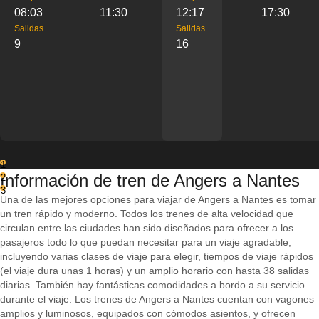
08:03
11:30
12:17
17:30
Salidas
Salidas
9
16
1
Información de tren de Angers a Nantes
2
3
Una de las mejores opciones para viajar de Angers a Nantes es tomar
un tren rápido y moderno. Todos los trenes de alta velocidad que
circulan entre las ciudades han sido diseñados para ofrecer a los
pasajeros todo lo que puedan necesitar para un viaje agradable,
incluyendo varias clases de viaje para elegir, tiempos de viaje rápidos
(el viaje dura unas 1 horas) y un amplio horario con hasta 38 salidas
diarias. También hay fantásticas comodidades a bordo a su servicio
durante el viaje. Los trenes de Angers a Nantes cuentan con vagones
amplios y luminosos, equipados con cómodos asientos, y ofrecen