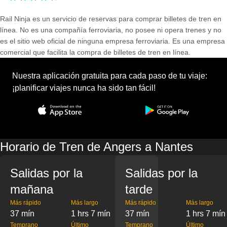
Rail Ninja es un servicio de reservas para comprar billetes de tren en
línea. No es una compañía ferroviaria, no posee ni opera trenes y no
es el sitio web oficial de ninguna empresa ferroviaria. Es una empresa
comercial que facilita la compra de billetes de tren en línea.
Nuestra aplicación gratuita para cada paso de tu viaje:
¡planificar viajes nunca ha sido tan fácil!
Horario de Tren de Angers a Nantes
Salidas por la
Salidas por la
mañana
tarde
Más rápido
Más largo
Más rápido
Más largo
37 mín
1 hrs 7 mín
37 mín
1 hrs 7 mín
Temprano
Último
Temprano
Último