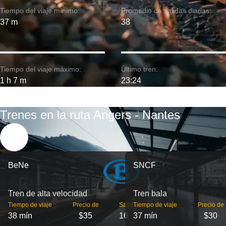
Tiempo del viaje mínimo:
Promedio de salidas diarias:
37 m
38
Tiempo del viaje máximo:
Último tren:
1 h 7 m
23:24
Trenes en la ruta Angers - Nantes
BeNe
SNCF
Tren de alta velocidad
Tren bala
Tiempo de viaje
Precio de
Salidas
Tiempo de viaje
Precio de
38 mín
$35
16
37 mín
$30