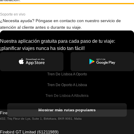
Soporte en vivo
¿Necesita ayuda? Póngase en contacto con nuestro servicio de
atención al cliente antes o durante su viaje.
Nuestra aplicación gratuita para cada paso de tu viaje:
¡planificar viajes nunca ha sido tan fácil!
Tren De Lisboa A Oporto
Tren De Oporto A Lisboa
Tren De Lisboa A Albufeira
Tren De Albufeira A Lisboa
Mostrar más rutas populares
Firebird GT Limited (OC 1451)
Tren De Lisboa A Lagos
432, Triq Fleur de Lys, Suite 1, Birkirkara, BKR 9061, Malta
Tren De Lagos A Lisboa
Firebird GT Limited (61211989)