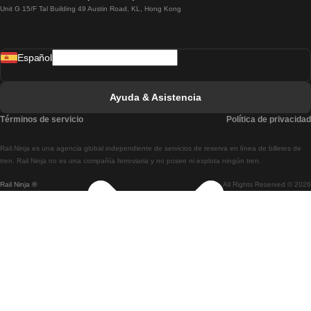
Unit G 15/F Tal Building 49 Austin Road, KL, Hong Kong
Tren De Lisboa A Madrid
Tren De Madrid A Lisboa
Español
Tren De Lisboa A Faro
Tren De Faro A Lisboa
Ayuda & Asistencia
Tren De Lisboa A Coimbra
Términos de servicio
Política de privacidad
Tren De Coimbra A Lisboa
Rail.Ninja es una agencia global independiente de servicios de reserva en línea de billetes de
Tren De Lisboa A Braga
tren. Rail Ninja no es una compañía ferroviaria y no posee ni explota ningún tren.
Rail Ninja ®
All Rights Reserved © 2026
Tren De Braga A Lisboa
Tren De Oporto A Coimbra
Tren De Coimbra A Oporto
Tren De Barcelona A Madrid
Tren De Madrid A Barcelona