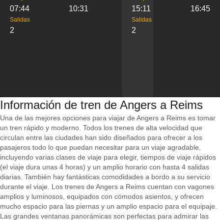
07:44
10:31
15:11
16:45
Salidas
Salidas
2
2
Información de tren de Angers a Reims
Una de las mejores opciones para viajar de Angers a Reims es tomar
un tren rápido y moderno. Todos los trenes de alta velocidad que
circulan entre las ciudades han sido diseñados para ofrecer a los
pasajeros todo lo que puedan necesitar para un viaje agradable,
incluyendo varias clases de viaje para elegir, tiempos de viaje rápidos
(el viaje dura unas 4 horas) y un amplio horario con hasta 4 salidas
diarias. También hay fantásticas comodidades a bordo a su servicio
durante el viaje. Los trenes de Angers a Reims cuentan con vagones
amplios y luminosos, equipados con cómodos asientos, y ofrecen
mucho espacio para las piernas y un amplio espacio para el equipaje.
Las grandes ventanas panorámicas son perfectas para admirar las