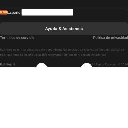
Tren De Madrid A Lisboa
Español
Tren De Lisboa A Faro
Tren De Faro A Lisboa
Ayuda & Asistencia
Tren De Lisboa A Coimbra
Términos de servicio
Política de privacidad
Tren De Coimbra A Lisboa
Rail.Ninja es una agencia global independiente de servicios de reserva en línea de billetes de
Tren De Lisboa A Braga
tren. Rail Ninja no es una compañía ferroviaria y no posee ni explota ningún tren.
Rail Ninja ®
All Rights Reserved © 2026
Tren De Braga A Lisboa
Tren De Oporto A Coimbra
Tren De Coimbra A Oporto
Tren De Barcelona A Madrid
Tren De Madrid A Barcelona
Tren De Barcelona A Valencia
Tren De Valencia A Barcelona