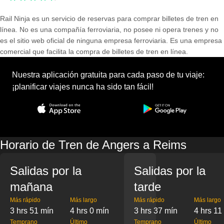
Rail Ninja es un servicio de reservas para comprar billetes de tren en
línea. No es una compañía ferroviaria, no posee ni opera trenes y no
es el sitio web oficial de ninguna empresa ferroviaria. Es una empresa
comercial que facilita la compra de billetes de tren en línea.
Nuestra aplicación gratuita para cada paso de tu viaje:
¡planificar viajes nunca ha sido tan fácil!
Horario de Tren de Angers a Reims
Salidas por la
Salidas por la
mañana
tarde
Más rápido
Más largo
Más rápido
Más largo
3 hrs 51 mín
4 hrs 0 mín
3 hrs 37 mín
4 hrs 11
Temprano
Último
Temprano
Último