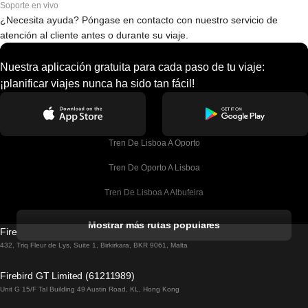
Soporte en vivo
¿Necesita ayuda? Póngase en contacto con nuestro servicio de
atención al cliente antes o durante su viaje.
Nuestra aplicación gratuita para cada paso de tu viaje:
¡planificar viajes nunca ha sido tan fácil!
Tren De Lisboa A Oporto
Tren De Oporto A Lisboa
Tren De Lisboa A Albufeira
Tren De Albufeira A Lisboa
Mostrar más rutas populares
Firebird GT Limited (OC 1451)
Tren De Lisboa A Lagos
432, Triq Fleur de Lys, Suite 1, Birkirkara, BKR 9061, Malta
Tren De Lagos A Lisboa
Firebird GT Limited (61211989)
Unit G 15/F Tal Building 49 Austin Road, KL, Hong Kong
Tren De Lisboa A Madrid