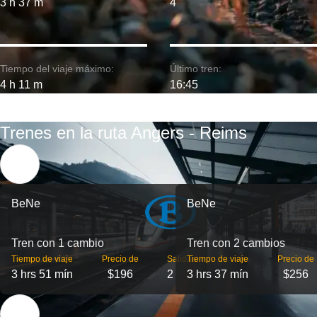
3 h 37 m
4
Tiempo del viaje máximo:
Último tren:
4 h 11 m
16:45
Trenes en la ruta Angers - Reims
BeNe
BeNe
Tren con 1 cambio
Tren con 2 cambios
Tiempo de viaje
Precio de
Salidas
Tiempo de viaje
Precio de
3 hrs 51 mín
$196
2
3 hrs 37 mín
$256