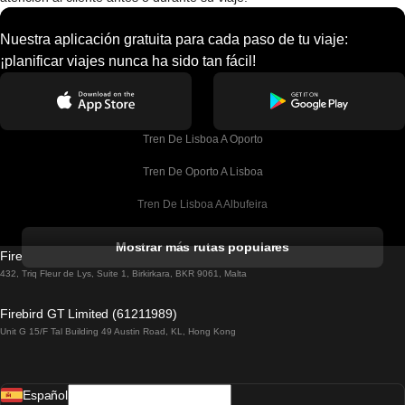
Nuestra aplicación gratuita para cada paso de tu viaje:
¡planificar viajes nunca ha sido tan fácil!
Tren De Lisboa A Oporto
Tren De Oporto A Lisboa
Tren De Lisboa A Albufeira
Tren De Albufeira A Lisboa
Mostrar más rutas populares
Firebird GT Limited (OC 1451)
Tren De Lisboa A Lagos
432, Triq Fleur de Lys, Suite 1, Birkirkara, BKR 9061, Malta
Tren De Lagos A Lisboa
Firebird GT Limited (61211989)
Unit G 15/F Tal Building 49 Austin Road, KL, Hong Kong
Tren De Lisboa A Madrid
Tren De Madrid A Lisboa
Español
Tren De Lisboa A Faro