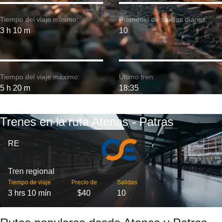
Tiempo del viaje mínimo:
Promedio de salidas diarias:
3 h 10 m
10
Tiempo del viaje máximo:
Último tren:
5 h 20 m
18:35
Trenes en la ruta Atenas - Patras
RE
Tren regional
Tiempo de viaje
Precio de
Salidas
3 hrs 10 mín
$40
10