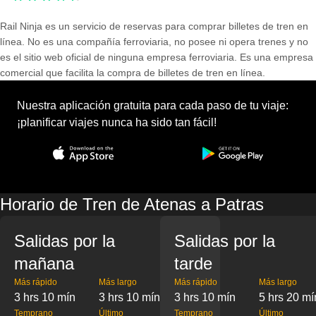
Rail Ninja es un servicio de reservas para comprar billetes de tren en
línea. No es una compañía ferroviaria, no posee ni opera trenes y no
es el sitio web oficial de ninguna empresa ferroviaria. Es una empresa
comercial que facilita la compra de billetes de tren en línea.
Nuestra aplicación gratuita para cada paso de tu viaje:
¡planificar viajes nunca ha sido tan fácil!
Horario de Tren de Atenas a Patras
Salidas por la
Salidas por la
mañana
tarde
Más rápido
Más largo
Más rápido
Más largo
3 hrs 10 mín
3 hrs 10 mín
3 hrs 10 mín
5 hrs 20 mí
Temprano
Último
Temprano
Último