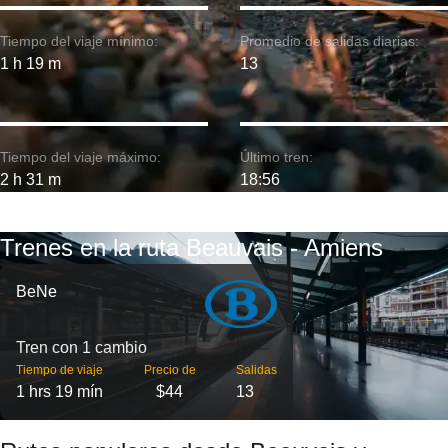
Tiempo del viaje mínimo:
Promedio de salidas diarias:
1 h 19 m
13
Tiempo del viaje máximo:
Último tren:
2 h 31 m
18:56
Trenes en la ruta Beauvais - Amiens
BeNe
Tren con 1 cambio
Tiempo de viaje
Precio de
Salidas
1 hrs 19 mín
$44
13