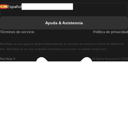
Español
Tren De Lisboa A Faro
Tren De Faro A Lisboa
Ayuda & Asistencia
Tren De Lisboa A Coimbra
Términos de servicio
Política de privacidad
Tren De Coimbra A Lisboa
Rail.Ninja es una agencia global independiente de servicios de reserva en línea de billetes de
Tren De Lisboa A Braga
tren. Rail Ninja no es una compañía ferroviaria y no posee ni explota ningún tren.
Rail Ninja ®
All Rights Reserved © 2026
Tren De Braga A Lisboa
Tren De Oporto A Coimbra
Tren De Coimbra A Oporto
Tren De Barcelona A Madrid
Tren De Madrid A Barcelona
Tren De Barcelona A Valencia
Tren De Valencia A Barcelona