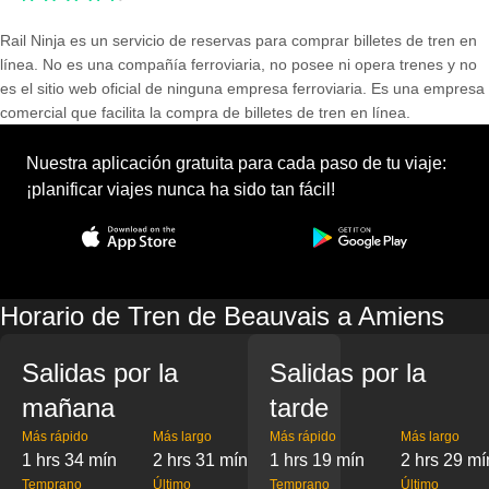
Rail Ninja es un servicio de reservas para comprar billetes de tren en
línea. No es una compañía ferroviaria, no posee ni opera trenes y no
es el sitio web oficial de ninguna empresa ferroviaria. Es una empresa
comercial que facilita la compra de billetes de tren en línea.
Nuestra aplicación gratuita para cada paso de tu viaje:
¡planificar viajes nunca ha sido tan fácil!
Horario de Tren de Beauvais a Amiens
Salidas por la
Salidas por la
mañana
tarde
Más rápido
Más largo
Más rápido
Más largo
1 hrs 34 mín
2 hrs 31 mín
1 hrs 19 mín
2 hrs 29 mí
Temprano
Último
Temprano
Último