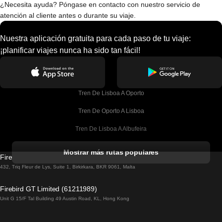
¿Necesita ayuda? Póngase en contacto con nuestro servicio de
atención al cliente antes o durante su viaje.
Nuestra aplicación gratuita para cada paso de tu viaje:
¡planificar viajes nunca ha sido tan fácil!
Tren De Lisboa A Oporto
Tren De Oporto A Lisboa
Tren De Lisboa A Albufeira
Tren De Albufeira A Lisboa
Mostrar más rutas populares
Firebird GT Limited (OC 1451)
Tren De Lisboa A Lagos
432, Triq Fleur de Lys, Suite 1, Birkirkara, BKR 9061, Malta
Tren De Lagos A Lisboa
Firebird GT Limited (61211989)
Unit G 15/F Tal Building 49 Austin Road, KL, Hong Kong
Tren De Lisboa A Madrid
Tren De Madrid A Lisboa