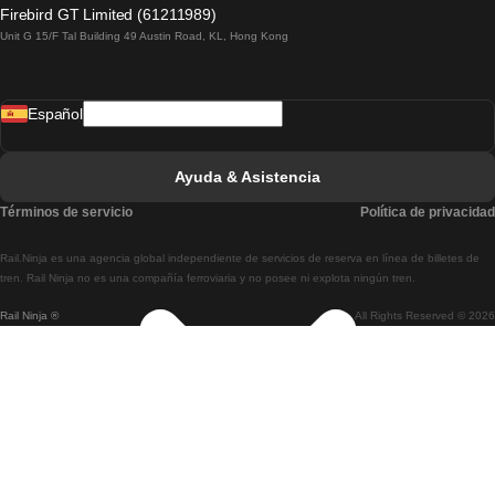
Tren De Lagos A Lisboa
Firebird GT Limited (61211989)
Unit G 15/F Tal Building 49 Austin Road, KL, Hong Kong
Tren De Lisboa A Madrid
Tren De Madrid A Lisboa
Español
Tren De Lisboa A Faro
Tren De Faro A Lisboa
Ayuda & Asistencia
Tren De Lisboa A Coimbra
Términos de servicio
Política de privacidad
Tren De Coimbra A Lisboa
Rail.Ninja es una agencia global independiente de servicios de reserva en línea de billetes de
Tren De Lisboa A Braga
tren. Rail Ninja no es una compañía ferroviaria y no posee ni explota ningún tren.
Rail Ninja ®
All Rights Reserved © 2026
Tren De Braga A Lisboa
Tren De Oporto A Coimbra
Tren De Coimbra A Oporto
Tren De Barcelona A Madrid
Tren De Madrid A Barcelona