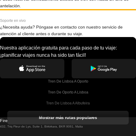
antelación.
Soporte en vivo
¿Necesita ayuda? Póngase en contacto con nuestro servicio de
atención al cliente antes o durante su viaje.
Nuestra aplicación gratuita para cada paso de tu viaje:
¡planificar viajes nunca ha sido tan fácil!
Tren De Lisboa A Oporto
Tren De Oporto A Lisboa
Tren De Lisboa A Albufeira
Tren De Albufeira A Lisboa
Mostrar más rutas populares
Firebird GT Limited (OC 1451)
Tren De Lisboa A Lagos
432, Triq Fleur de Lys, Suite 1, Birkirkara, BKR 9061, Malta