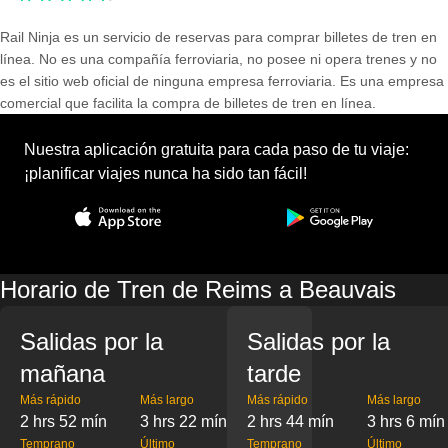
Rail Ninja es un servicio de reservas para comprar billetes de tren en
línea. No es una compañía ferroviaria, no posee ni opera trenes y no
es el sitio web oficial de ninguna empresa ferroviaria. Es una empresa
comercial que facilita la compra de billetes de tren en línea.
Nuestra aplicación gratuita para cada paso de tu viaje:
¡planificar viajes nunca ha sido tan fácil!
Horario de Tren de Reims a Beauvais
Salidas por la
Salidas por la
mañana
tarde
Más rápido
Más largo
Más rápido
Más largo
2 hrs 52 mín
3 hrs 22 mín
2 hrs 44 mín
3 hrs 6 mín
Temprano
Último
Temprano
Último