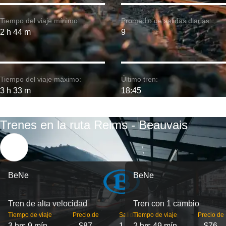
Tiempo del viaje mínimo:
Promedio de salidas diarias:
2 h 44 m
9
Tiempo del viaje máximo:
Último tren:
3 h 33 m
18:45
Trenes en la ruta Reims - Beauvais
BeNe
BeNe
Tren de alta velocidad
Tren con 1 cambio
Tiempo de viaje
Precio de
Salidas
Tiempo de viaje
Precio de
3 hrs 9 mín
$87
1
2 hrs 49 mín
$76