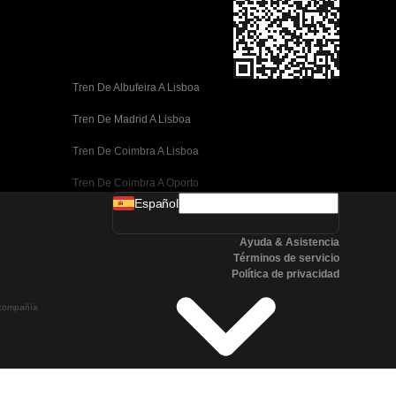
Tren De Albufeira A Lisboa
Tren De Madrid A Lisboa
Tren De Coimbra A Lisboa
Tren De Coimbra A Oporto
Español
Tren De Valencia A Barcelona
Ayuda & Asistencia
Tren De Sevilla A Barcelona
Términos de servicio
Política de privacidad
Tren De Málaga A Barcelona
a compañía
Tren De Málaga A Madrid
Tren De Córdoba A Madrid
Tren De San Sebastián A Madrid