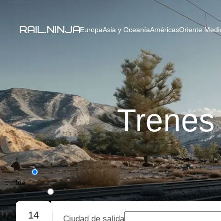
Europa
Asia y Oceanía
Américas
Oriente Medio
Trenes 
Ida
Ida y vuelta
14
Ciudad de salida