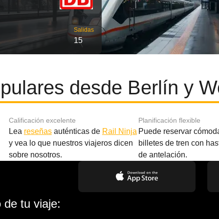
Salidas
15
pulares desde Berlín y W
Calificación excelente
Planificación flexible
Lea
reseñas
auténticas de
Rail Ninja
Puede reservar cómod
y vea lo que nuestros viajeros dicen
billetes de tren con ha
sobre nosotros.
de antelación.
de tu viaje: