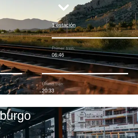
1 estación
Primer tren:
06:46
Último tren:
20:33
sburgo