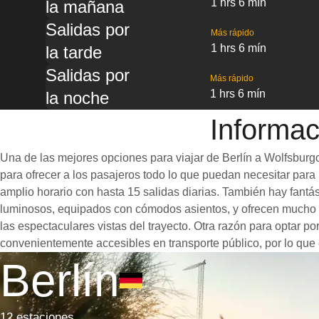
1 hrs 6 mín
la mañana
Salidas por
Más rápido
1 hrs 6 mín
la tarde
Salidas por
Más rápido
1 hrs 6 mín
la noche
Informac
Una de las mejores opciones para viajar de Berlín a Wolfsburgo
para ofrecer a los pasajeros todo lo que puedan necesitar para u
amplio horario con hasta 15 salidas diarias. También hay fantá
luminosos, equipados con cómodos asientos, y ofrecen mucho e
las espectaculares vistas del trayecto. Otra razón para optar po
convenientemente accesibles en transporte público, por lo que 
Berlín
12 estaciones