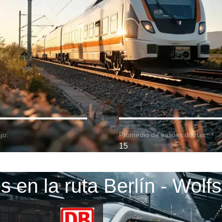
jo:
Promedio de salidas diarias:
15
s en la ruta Berlín - Wolf