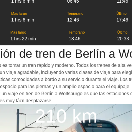
1 hrs 6 mín
06:46
11:46
Más largo
Temprano
Último
1 hrs 6 mín
12:46
17:46
Más largo
Temprano
Último
1 hrs 22 mín
18:46
20:33
ión de tren de Berlín a W
 es tomar un tren rápido y moderno. Todos los trenes de alta v
n viaje agradable, incluyendo varias clases de viaje para elegir
sticas comodidades a bordo a su servicio durante el viaje. Los
spacio para las piernas y un amplio espacio para el equipaje
r un viaje en tren de Berlín a Wolfsburgo es que las estaciones 
es muy fácil desplazarse.
210 km