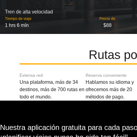
Tren de alta velocidad
Tiempo de viaje
Precio de
1 hrs 6 mín
$88
Rutas po
Extensa red
Reserva conveniente
Una plataforma, más de 34
Hablamos su idioma y
destinos, más de 700 rutas en
ofrecemos más de 20
todo el mundo.
métodos de pago.
Nuestra aplicación gratuita para cada paso 